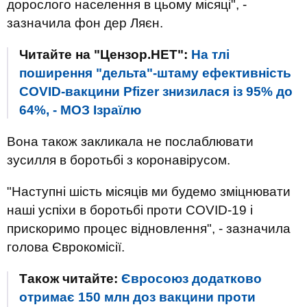
дорослого населення в цьому місяці", -
зазначила фон дер Ляєн.
Читайте на "Цензор.НЕТ":
На тлі
поширення "дельта"-штаму ефективність
COVID-вакцини Pfizer знизилася із 95% до
64%, - МОЗ Ізраїлю
Вона також закликала не послаблювати
зусилля в боротьбі з коронавірусом.
"Наступні шість місяців ми будемо зміцнювати
наші успіхи в боротьбі проти COVID-19 і
прискоримо процес відновлення", - зазначила
голова Єврокомісії.
Також читайте:
Євросоюз додатково
отримає 150 млн доз вакцини проти