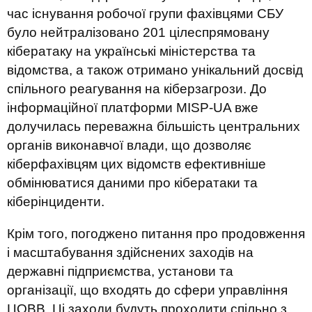
час існування робочої групи фахівцями СБУ
було нейтралізовано 201 цілеспрямовану
кібератаку на українські міністерства та
відомства, а також отримано унікальний досвід
спільного реагування на кіберзагрози. До
інформаційної платформи MISP-UA вже
долучилась переважна більшість центральних
органів виконавчої влади, що дозволяє
кіберфахівцям цих відомств ефективніше
обмінюватися даними про кібератаки та
кіберінциденти.
Крім того, погоджено питання про продовження
і масштабування здійснених заходів на
державні підприємства, установи та
організації, що входять до сфери управління
ЦОВВ. Ці заходи будуть проходити спільно з