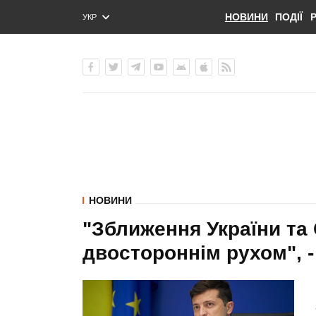
НОВИНИ
ПОДІЇ
УКР
ENG
РУС
НОВИНИ
"Зближення України та
двостороннім рухом", 