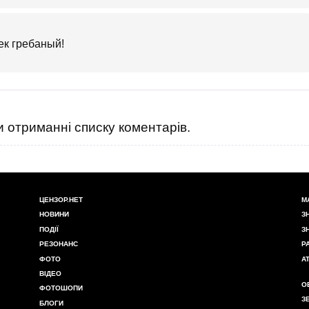
ек гребаный!
 отриманні списку коментарів.
ЦЕНЗОР.НЕТ
М
НОВИНИ
З
ПОДІЇ
З
РЕЗОНАНС
Р
ФОТО
А
ВІДЕО
О
ФОТОШОПИ
З
БЛОГИ