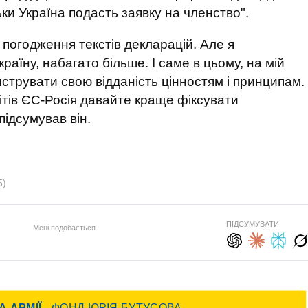
льки Україна подасть заявку на членство".
 погодження текстів декларацій. Але я
раїну, набагато більше. І саме в цьому, на мій
трувати свою відданість цінностям і принципам.
ітів ЄС-Росія давайте краще фіксувати
підсумував він.
5)
ПІДСУМУВАТИ:
Мені подобається