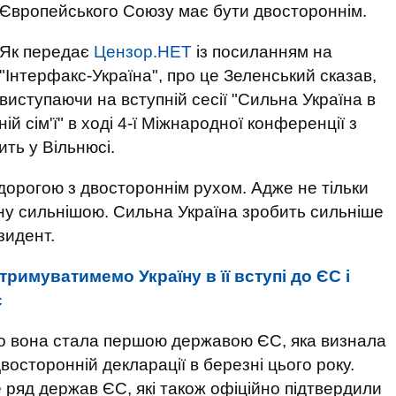
Європейського Союзу має бути двостороннім.
Як передає
Цензор.НЕТ
із посиланням на
"Інтерфакс-Україна", про це Зеленський сказав,
виступаючи на вступній сесії "Сильна Україна в
ій сім'ї" в ході 4-ї Міжнародної конференції з
ить у Вільнюсі.
дорогою з двостороннім рухом. Адже не тільки
ну сильнішою. ​​Сильна Україна зробить сильніше
зидент.
тримуватимемо Україну в її вступі до ЄС і
с
що вона стала першою державою ЄС, яка визнала
восторонній декларації в березні цього року.
 ряд держав ЄС, які також офіційно підтвердили