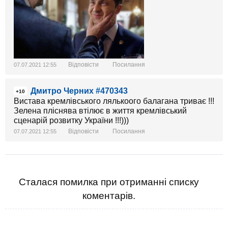
Відповісти
Посилання
07.07.2021 12:55
Дмитро Черних #470343
+10
Вистава кремлівського лялькоого балагана триває !!!
Зелена пліснява втілює в життя кремлівський
сценарій розвитку України !!!)))
Відповісти
Посилання
07.07.2021 12:55
Сталася помилка при отриманні списку
коментарів.