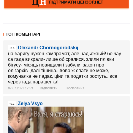
ТОП КОМЕНТАРІ
Olexandr Chornogorodskij
+15
на баригу нужен кампрамат, але надьожний! бо чау
са гада викрали- лише обісралися. злили плівки
бігусу- місяць повищали і забули. закон про
олігархів- далі тішина...вова ж спати не може,
комуналка не падає, ціни та податки ростуть...все
через гада парашенка!
Відповісти
Посилання
07.07.2021 12:53
Zelya Vsyo
+12