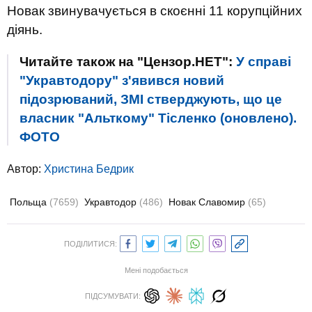
Новак звинувачується в скоєнні 11 корупційних
діянь.
Читайте також на "Цензор.НЕТ":
У справі
"Укравтодору" з'явився новий
підозрюваний, ЗМІ стверджують, що це
власник "Альткому" Тісленко (оновлено).
ФОТО
Автор:
Христина Бедрик
Польща
(7659)
Укравтодор
(486)
Новак Славомир
(65)
ПОДІЛИТИСЯ:
Мені подобається
ПІДСУМУВАТИ: