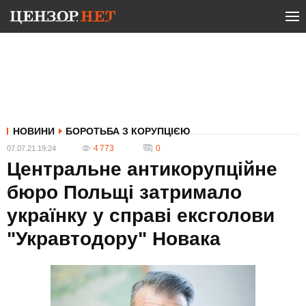
НОВИНИ
БОРОТЬБА З КОРУПЦІЄЮ
4 773
0
07.07.21 19:24
Центральне антикорупційне
бюро Польщі затримало
українку у справі ексголови
"Укравтодору" Новака