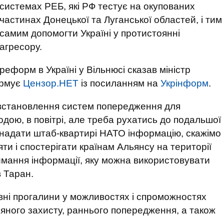
системах РЕБ, які РФ тестує на окупованих
частинах Донецької та Луганської областей, і тим
самим допомогти Україні у протистоянні
агресору.
реформ в Україні у Вільнюсі сказав міністр
ормує
Цензор.НЕТ
із посиланням на
Укрінформ
.
 встановлення систем попередження для
водою, в повітрі, але треба рухатись до подальшої
надати штаб-квартирі НАТО інформацію, скажімо
яти і спостерігати країнам Альянсу на території
имання інформації, яку можна використовувати
в Таран.
евні прогалини у можливостях і спроможностях
яного захисту, раннього попередження, а також