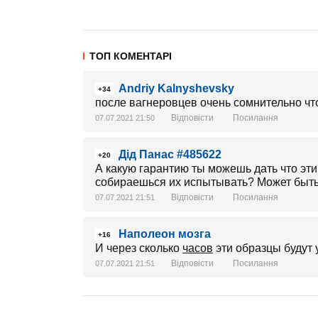
ТОП КОМЕНТАРІ
Andriy Kalnyshevsky
+34
после вагнеровцев очень сомнительно чт
Відповісти
Посилання
07.07.2021 21:50
Дід Панас #485622
+20
А какую гарантию ты можешь дать что эти
собираешься их испытывать? Может быть
Відповісти
Посилання
07.07.2021 21:51
Наполеон мозга
+16
И через сколько
часов
эти образцы будут у
Відповісти
Посилання
07.07.2021 21:51