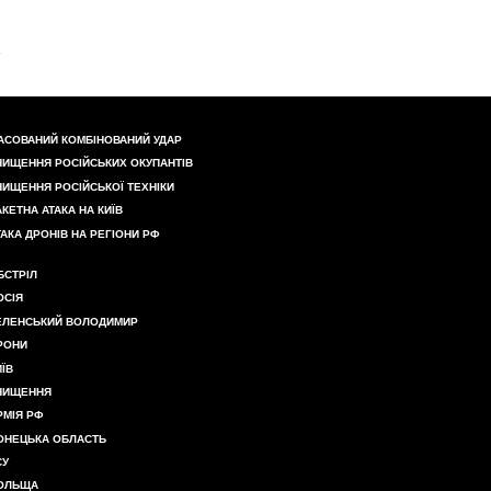
АСОВАНИЙ КОМБІНОВАНИЙ УДАР
НИЩЕННЯ РОСІЙСЬКИХ ОКУПАНТІВ
НИЩЕННЯ РОСІЙСЬКОЇ ТЕХНІКИ
АКЕТНА АТАКА НА КИЇВ
ТАКА ДРОНІВ НА РЕГІОНИ РФ
БСТРІЛ
ОСІЯ
ЕЛЕНСЬКИЙ ВОЛОДИМИР
РОНИ
ИЇВ
НИЩЕННЯ
РМІЯ РФ
ОНЕЦЬКА ОБЛАСТЬ
СУ
ОЛЬЩА