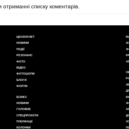
 отриманні списку коментарів.
ЦЕНЗОР.НЕТ
М
НОВИНИ
З
ПОДІЇ
З
РЕЗОНАНС
Р
ФОТО
А
ВІДЕО
О
ФОТОШОПИ
Р
БЛОГИ
З
ФОРУМ
Д
БІЗНЕС
К
НОВИНИ
З
ГОЛОВНЕ
А
СПЕЦПРОЄКТИ
Д
ПУБЛІКАЦІЇ
З
КОЛОНКИ
П