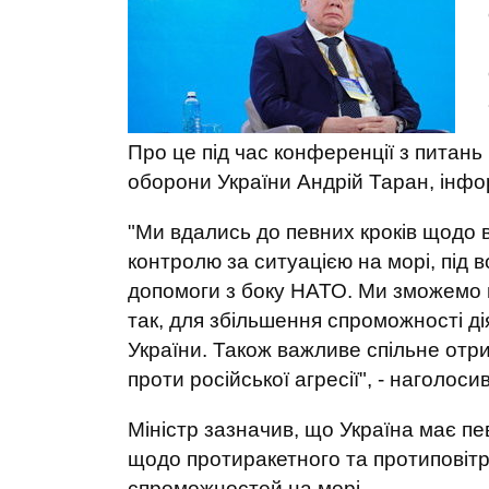
Про це під час конференції з питань 
оборони України Андрій Таран, інф
"Ми вдались до певних кроків щодо
контролю за ситуацією на морі, під 
допомоги з боку НАТО. Ми зможемо 
так, для збільшення спроможності ді
України. Також важливе спільне отр
проти російської агресії", - наголоси
Міністр зазначив, що Україна має п
щодо протиракетного та протиповітр
спроможностей на морі.