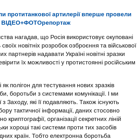
и протитанкової артилерії вперше провели
". ВІДЕО+ФОТОрепортаж
мства нагадав, що Росія використовує окуповані
 своїх новітніх розробок озброєння та військової
их партнерів надавати Україні новітні зразки
вірити їх можливості у протистоянні російським
 як полігон для тестування нових зразків
и, боротьби з системами комунікації. І ми
 з Заходу, які її подавляють. Також існують
бору тактичної інформації, даних стосовно
но криптографії, організації секретних ліній
льки хороші такі системи проти тих засобів
хідних країн. Тобто електронна боротьба