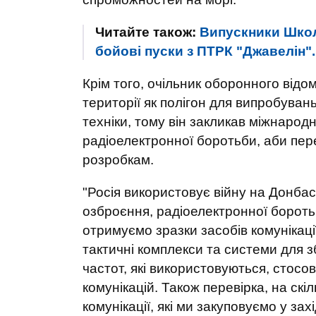
Читайте також:
Випускники Школ
бойові пуски з ПТРК "Джавелін
Крім того, очільник оборонного відо
території як полігон для випробувань
техніки, тому він закликав міжнародн
радіоелектронної боротьби, аби пере
розробкам.
"Росія використовує війну на Донбасі
озброєння, радіоелектронної боротьб
отримуємо зразки засобів комунікації
тактичні комплекси та системи для з
частот, які використовуються, стосов
комунікацій. Також перевірка, на скі
комунікації, які ми закуповуємо у за