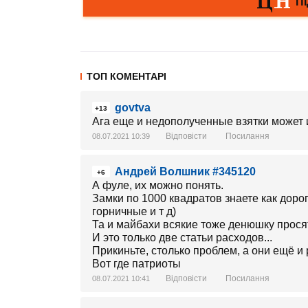
ТОП КОМЕНТАРІ
govtva
+13
Ага еще и недополученные взятки может
Відповісти
Посилання
08.07.2021 10:39
Андрей Волшник #345120
+6
А фуле, их можно понять.
Замки по 1000 квадратов знаете как доро
горничные и т д)
Та и майбахи всякие тоже денюшку просят
И это только две статьи расходов...
Прикиньте, столько проблем, а они ещё и 
Вот где патриоты
Відповісти
Посилання
08.07.2021 10:41