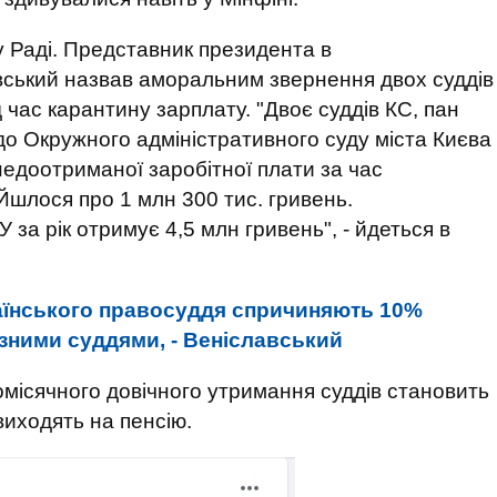
і у Раді. Представник президента в
вський назвав аморальним звернення двох суддів
час карантину зарплату. "Двоє суддів КС, пан
до Окружного адміністративного суду міста Києва
недоотриманої заробітної плати за час
 Йшлося про 1 млн 300 тис. гривень.
 за рік отримує 4,5 млн гривень", - йдеться в
аїнського правосуддя спричиняють 10%
зними суддями, - Веніславський
місячного довічного утримання суддів становить
виходять на пенсію.