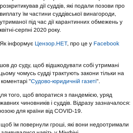
розкритикував дії суддів, які подали позови про
виплату їм частини суддівської винагороди,
утриманої під час дії карантинних обмежень у
квітні-серпні 2020 року.
Як інформує
Цензор.НЕТ
, про це у
Facebook
ов до суду, щоб відшкодувати собі утримані
 цьому чомусь судді трактують закони тільки на
 коментарі "
Судово-юридичній газеті
".
ля того, щоб впоратися з пандемією, уряд
авних чиновників і суддів. Відразу зазначалося:
озою для країни від COVID-19.
ди, щоб їм повернули гроші, які вони недоотримали
 здивувалися навіть у Мінфіні.