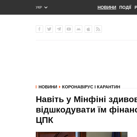
НОВИНИ
ПОДІЇ
УКР
ENG
РУС
НОВИНИ
КОРОНАВІРУС І КАРАНТИН
Навіть у Мінфіні здиво
відшкодувати їм фінанс
ЦПК