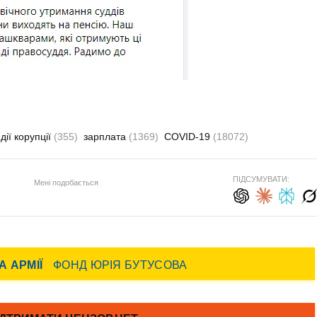
ії корупції
(355)
зарплата
(1369)
COVID-19
(18072)
ПІДСУМУВАТИ:
Мені подобається