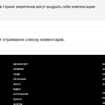
 ,в стране зекретинов,могут выдрать себе компенсацию
 отриманні списку коментарів.
ЦЕНЗОР.НЕТ
М
НОВИНИ
З
ПОДІЇ
Р
РЕЗОНАНС
А
ФОТО
З
ВІДЕО
О
ФОТОШОПИ
К
БЛОГИ
З
ФОРУМ