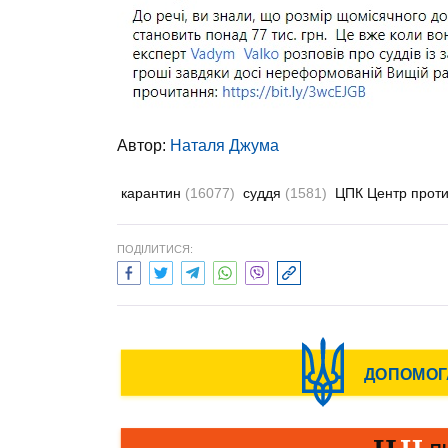
Автор:
Наталя Джума
карантин
(16077)
суддя
(1581)
ЦПК Центр протид
ПОДІЛИТИСЯ: