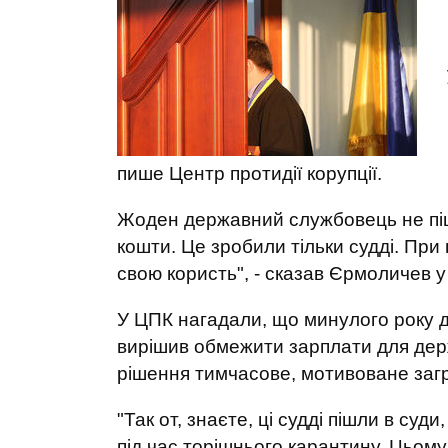
пише Центр протидії корупції.
Жоден державний службовець не піш
кошти. Це зробили тільки судді. При
свою користь", - сказав Єрмоличев у
У ЦПК нагадали, що минулого року д
вирішив обмежити зарплати для держ
рішення тимчасове, мотивоване загр
"Так от, знаєте, ці судді пішли в су
під час торішнього карантину. Цьому