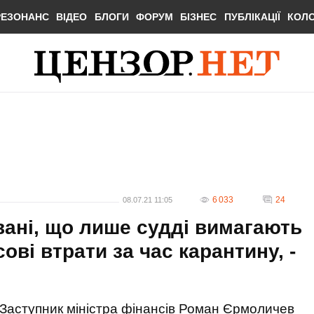
РЕЗОНАНС
ВІДЕО
БЛОГИ
ФОРУМ
БІЗНЕС
ПУБЛІКАЦІЇ
КОЛ
6 033
24
08.07.21 11:05
вані, що лише судді вимагають
ові втрати за час карантину, -
Заступник міністра фінансів Роман Єрмоличев