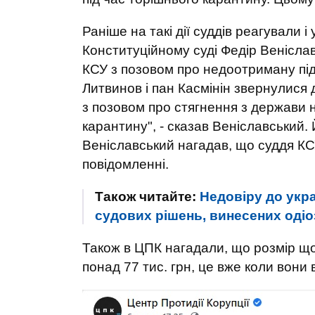
Раніше на такі дії суддів реагували 
Конституційному суді Федір Венісла
КСУ з позовом про недоотриману під 
Литвинов і пан Касмінін звернулися 
з позовом про стягнення з держави 
карантину", - сказав Веніславський.
Веніславський нагадав, що суддя КСУ
повідомленні.
Також читайте:
Недовіру до укр
судових рішень, винесених одіо
Також в ЦПК нагадали, що розмір що
понад 77 тис. грн, це вже коли вони 