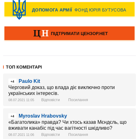
ТОП КОМЕНТАРІ
Paulo Kit
+4
Черговий доказ, що влада діє виключно проти
українських інтересів.
Відповісти
Посилання
08.07.2021 11:05
Myroslav Hrabovsky
+4
«Багатолика» правда? Чи хтось казав Мєндєль, що
вживати канабіс під час вагітності шкідливо?
Відповісти
Посилання
08.07.2021 11:06