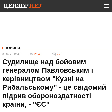
НОВИНИ
2 541
77
08.07.21 12:43
Судилище над бойовим
генералом Павловським і
керівництвом "Кузні на
Рибальському" - це свідомий
підрив обороноздатності
країни, - "ЄС"