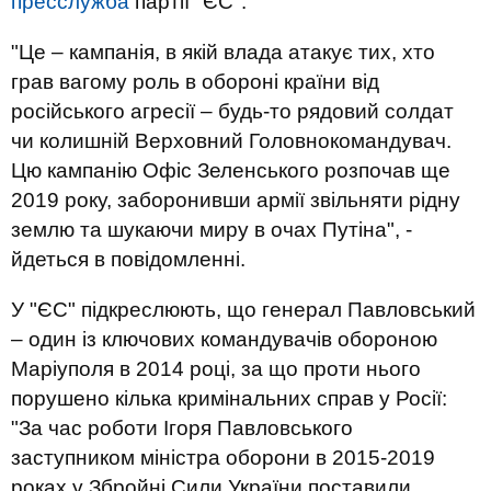
пресслужба
партії "ЄС".
"Це – кампанія, в якій влада атакує тих, хто
грав вагому роль в обороні країни від
російського агресії – будь-то рядовий солдат
чи колишній Верховний Головнокомандувач.
Цю кампанію Офіс Зеленського розпочав ще
2019 року, заборонивши армії звільняти рідну
землю та шукаючи миру в очах Путіна", -
йдеться в повідомленні.
У "ЄС" підкреслюють, що генерал Павловський
– один із ключових командувачів обороною
Маріуполя в 2014 році, за що проти нього
порушено кілька кримінальних справ у Росії:
"За час роботи Ігоря Павловського
заступником міністра оборони в 2015-2019
роках у Збройні Сили України поставили