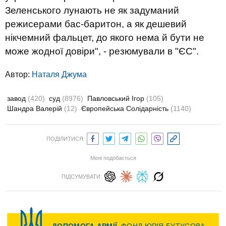
Зеленського лунають не як задуманий
режисерами бас-баритон, а як дешевий
нікчемний фальцет, до якого нема й бути не
може жодної довіри", - резюмували в "ЄС".
Автор:
Наталя Джума
завод
(420)
суд
(8976)
Павловський Ігор
(105)
Шандра Валерій
(12)
Європейська Солідарність
(1140)
ПОДІЛИТИСЯ:
Мені подобається
ПІДСУМУВАТИ: