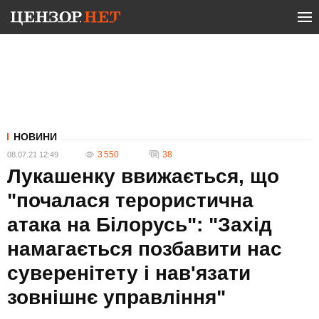
НОВИНИ
3 550
38
08.07.21 12:49
Лукашенку ввижається, що
"почалася терористична
атака на Білорусь": "Захід
намагається позбавити нас
суверенітету і нав'язати
зовнішнє управління"