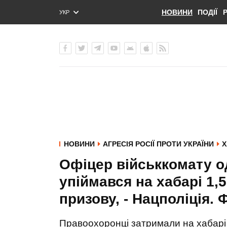
НОВИНИ
ПОДІЇ
УКР
ENG
РУС
НОВИНИ
АГРЕСІЯ РОСІЇ ПРОТИ УКРАЇНИ
Х
Офіцер військкомату о
упіймався на хабарі 1,5
призову, - Нацполіція.
Правоохоронці затримали на хабарі 