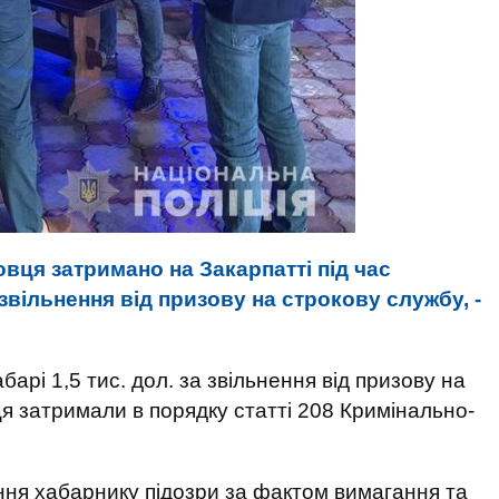
вця затримано на Закарпатті під час
 звільнення від призову на строкову службу, -
арі 1,5 тис. дол. за звільнення від призову на
я затримали в порядку статті 208 Кримінально-
ння хабарнику підозри за фактом вимагання та