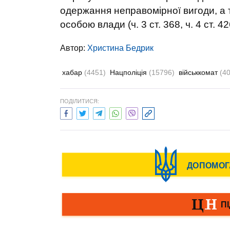
одержання неправомірної вигоди, а
особою влади (ч. 3 ст. 368, ч. 4 ст. 
Автор:
Христина Бедрик
хабар
(4451)
Нацполіція
(15796)
військкомат
(4
ПОДІЛИТИСЯ: