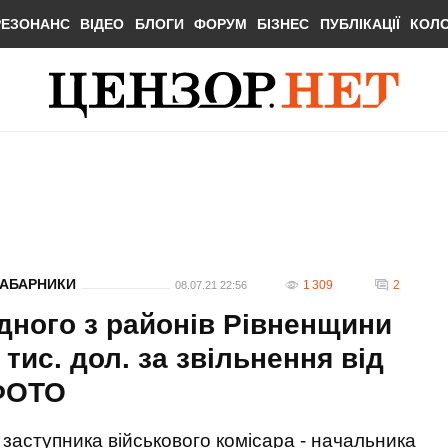
РЕЗОНАНС
ВІДЕО
БЛОГИ
ФОРУМ
БІЗНЕС
ПУБЛІКАЦІЇ
КОЛ
АБАРНИКИ
1 309
2
08.07.21 22:56
дного з районів Рівненщини
 тис. дол. за звільнення від
 ФОТО
заступника військового комісара - начальника