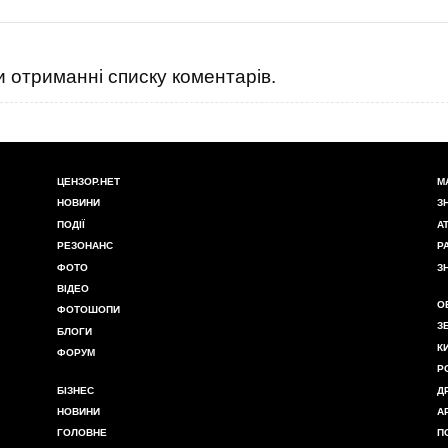
 отриманні списку коментарів.
ЦЕНЗОР.НЕТ
М
НОВИНИ
З
ПОДІЇ
А
РЕЗОНАНС
Р
ФОТО
З
ВІДЕО
О
ФОТОШОПИ
З
БЛОГИ
К
ФОРУМ
Р
БІЗНЕС
Д
НОВИНИ
А
ГОЛОВНЕ
П