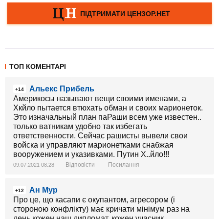
ТОП КОМЕНТАРІ
Альекс Прибель
+14
Америкосы называют вещи своими именами, а
Хкйло пытается втюхать обман и своих марионеток.
Это изначальный план паРаши всем уже известен..
только ватникам удобно так избегать
ответственности. Сейчас рашисты вывели свои
войска и управляют марионетками снабжая
вооружением и указивками. Путин Х..йло!!!
Відповісти
Посилання
09.07.2021 08:28
Ан Мур
+12
Про це, що касапи є окупантом, агресором (і
стороною конфлікту) має кричати мінімум раз на
день кожен наш дипломат, кожен учасник