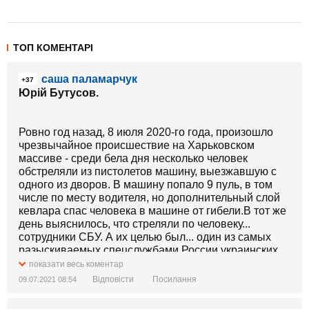
ТОП КОМЕНТАРІ
саша паламарчук
+37
Юрій Бутусов.
Ровно год назад, 8 июля 2020-го года, произошло
чрезвычайное происшествие на Харьковском
массиве - среди бела дня несколько человек
обстреляли из пистолетов машину, выезжавшую с
одного из дворов. В машину попало 9 пуль, в том
числе по месту водителя, но дополнительный слой
кевлара спас человека в машине от гибели.В тот же
день выяснилось, что стреляли по человеку...
сотрудники СБУ. А их целью был... один из самых
разыскиваемых спецслужбами России украинских
диверсантов с позывным "Швед". Российские СМИ
показати весь коментар
неоднократно писали, что "Швед" якобы действует
Відповісти
Посилання
09.07.2021 08:54
под именем Андрей Байдала:
https://www.rbc.ua/.../sbu-zaderzhala-eks-