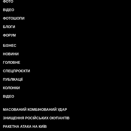
ФОТО
поставки военных приборов из РФ, ряд операций в
приграничных районах. Уверен, что нападение на
ВІДЕО
"Шведа" и раскрытие его работы и состава группы,
это составная часть действий российской агентуры -
ФОТОШОПИ
начальника комитета по разведке при президенте
БЛОГИ
Руслана Демченко, замминистра иностранных дел
при Януковиче, реального русофила и российского
ФОРУМ
шпиона, который пользуется огромным влиянием
БІЗНЕС
при Владимире Зеленском, и главы Офиса
президента Андрея Ермака, который получил от
НОВИНИ
России личные возможности неформальной
ГОЛОВНЕ
коммуникации с Кремлем в обмен на провал
ключевых операций украинской разведки против
СПЕЦПРОЄКТИ
России. Дело "вагнеровцев", которое также было
провалено 24 июля 2020-го года - это звено той же
ПУБЛІКАЦІЇ
цепи предательства. И президент Зеленский сейчас
КОЛОНКИ
"крышует" российскую агентуру в украинских
спецслужбах также как и коррупционера Татарова, и
ВІДЕО
несет полную ответственность за эти
события.Спустя год, по моей информации, перед
МАСОВАНИЙ КОМБІНОВАНИЙ УДАР
бойцами группы "Шведа" никто не извинился, им
ЗНИЩЕННЯ РОСІЙСЬКИХ ОКУПАНТІВ
даже не вернули украденные при задержании
личные вещи. Офис президента сделал все, чтобы
РАКЕТНА АТАКА НА КИЇВ
год назад при задержании был "случайно" убит