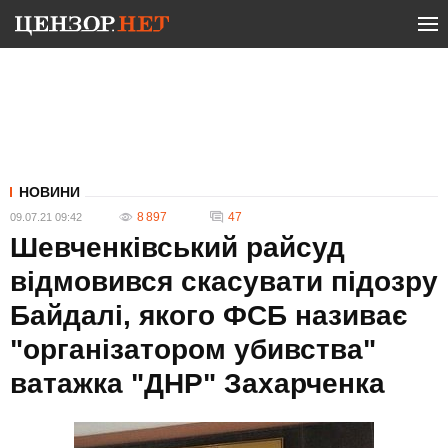
НОВИНИ
8 897
47
09.07.21 09:42
Шевченківський райсуд
відмовився скасувати підозру
Байдалі, якого ФСБ називає
"організатором убивства"
ватажка "ДНР" Захарченка