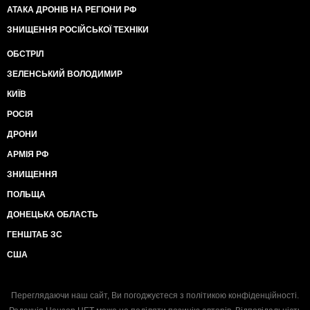
украинский диверсант, чтобы рассекретить одно из
АТАКА ДРОНІВ НА РЕГІОНИ РФ
самых опасных для России диверсионных
ЗНИЩЕННЯ РОСІЙСЬКОЇ ТЕХНІКИ
подразделений Украины, и сейчас пытается молча
сделать вид, будто ничего не было.Но эта история
ОБСТРІЛ
не закончена. Ничто не забыто, и сидельцы на
ЗЕЛЕНСЬКИЙ ВОЛОДИМИР
Банковой не должны думать, что преступления
будут забыты и сейчас и после неизбежной смены
КИЇВ
власти.
РОСІЯ
ДРОНИ
АРМІЯ РФ
ЗНИЩЕННЯ
ПОЛЬЩА
ДОНЕЦЬКА ОБЛАСТЬ
ГЕНШТАБ ЗС
США
Переглядаючи наш сайт, Ви погоджуєтеся з
політикою конфіденційності
.