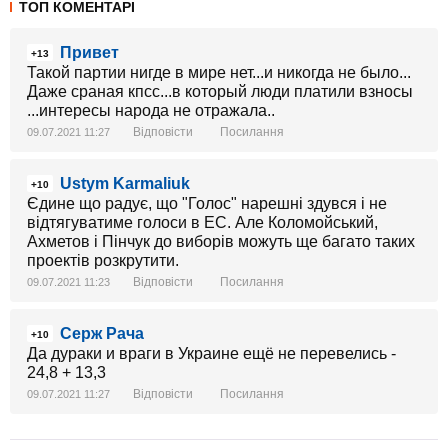
ТОП КОМЕНТАРІ
Привет
+13
Такой партии нигде в мире нет...и никогда не было...
Даже сраная кпсс...в который люди платили взносы
...интересы народа не отражала..
Відповісти
Посилання
09.07.2021 11:27
Ustym Karmaliuk
+10
Єдине що радує, що "Голос" нарешні здувся і не
відтягуватиме голоси в ЕС. Але Коломойський,
Ахметов і Пінчук до виборів можуть ще багато таких
проектів розкрутити.
Відповісти
Посилання
09.07.2021 11:23
Серж Рача
+10
Да дураки и враги в Украине ещё не перевелись -
24,8 + 13,3
Відповісти
Посилання
09.07.2021 11:27