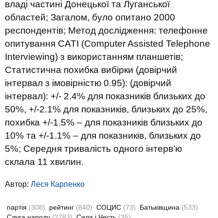
владі частині Донецької та Луганської
областей; Загалом, було опитано 2000
респондентів; Метод дослідження: телефонне
опитування САТІ (Computer Assisted Telephone
Interviewing) з використанням планшетів;
Статистична похибка вибірки (довірчий
інтервал з імовірністю 0.95): (довірчий
інтервал): +/- 2.4% для показників близьких до
50%, +/-2.1% для показників, близьких до 25%,
похибка +/-1.5% – для показників близьких до
10% та +/-1.1% – для показників, близьких до
5%; Середня тривалість одного інтерв’ю
склала 11 хвилин.
Автор:
Леся Карпенко
партія
(308)
рейтинг
(840)
СОЦИС
(73)
Батьківщина
(533)
Слуга народу
(2783)
Сила і Честь
(35)