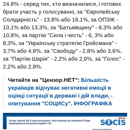
24,8% - серед тих, хто визначилися, і готових
брати участь у голосуванні, за "Європейську
Солідарність" - 13,8% або 18,1%, за ОПЗЖ -
10,1% або 13,3%, за "Батьківщину" - 8,3% або
10,8%, за партію "Сила і честь" - 6, 3% або
8,3%, за "Українську стратегію Гройсмана" -
3,7% або 4,9%, за "Свободу" - 2,8% або 3,6%,
за "Партію Шарія" - 2,2% або 2,9%, за "Голос" -
2,2% або 2,9%.
Читайте на "Цензор.НЕТ":
Більшість
українців відчуває негативні емоції в
оцінці ситуації в державі і дій влади, -
опитування "СОЦИСу". ІНФОГРАФІКА