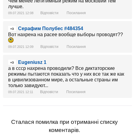
Чем менее легитимный режим на московии тем
лучше.
Відповісти
Посилання
09.07.2021 12:08
Серафим Полубес #484354
+3
Вот нахрена на расее вообще выборы проводят??
Відповісти
Посилання
09.07.2021 12:09
Eugeniusz 1
+3
а в ссср нахрена проводили? Все диктаторские
режимы пытаются показать что у них все так же как
в цивилизованном мире, а остальные страны им
только завидуют...
Відповісти
Посилання
09.07.2021 12:11
Сталася помилка при отриманні списку
коментарів.