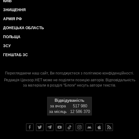
КИЇВ
ЗНИЩЕННЯ
АРМІЯ РФ
ДОНЕЦЬКА ОБЛАСТЬ
ПОЛЬЩА
ЗСУ
ГЕНШТАБ ЗС
Переглядаючи наш сайт, Ви погоджуєтеся з
політикою конфіденційності
.
Редакція Цензор.НЕТ може не поділяти позицію авторів. Відповідальність
за матеріали в розділі "Блоги" несуть автори текстів.
Відвідуваність
за вчора
517 980
за місяць
12 586 370