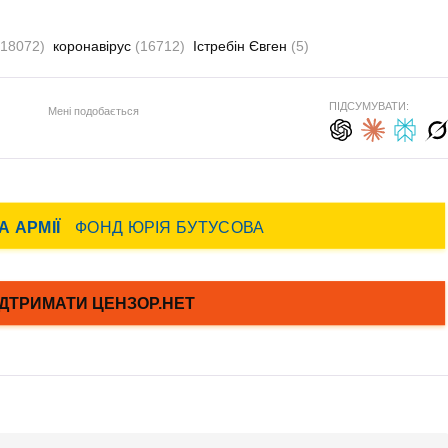
(18072)
коронавірус
(16712)
Істребін Євген
(5)
ПІДСУМУВАТИ:
Мені подобається