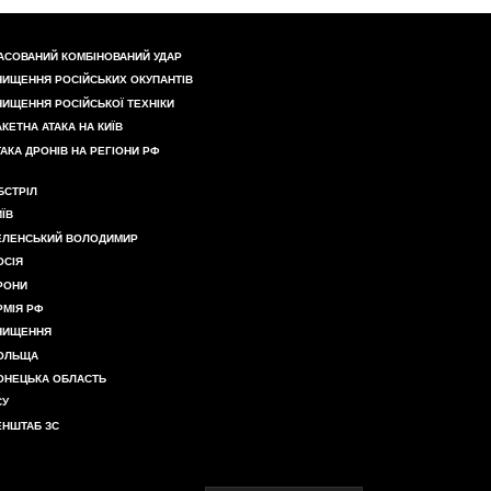
АСОВАНИЙ КОМБІНОВАНИЙ УДАР
НИЩЕННЯ РОСІЙСЬКИХ ОКУПАНТІВ
НИЩЕННЯ РОСІЙСЬКОЇ ТЕХНІКИ
АКЕТНА АТАКА НА КИЇВ
ТАКА ДРОНІВ НА РЕГІОНИ РФ
БСТРІЛ
ИЇВ
ЕЛЕНСЬКИЙ ВОЛОДИМИР
ОСІЯ
РОНИ
РМІЯ РФ
НИЩЕННЯ
ОЛЬЩА
ОНЕЦЬКА ОБЛАСТЬ
СУ
ЕНШТАБ ЗС