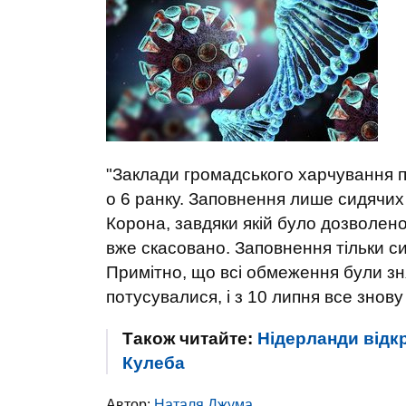
"Заклади громадського харчування п
о 6 ранку. Заповнення лише сидячих 
Корона, завдяки якій було дозволен
вже скасовано. Заповнення тільки си
Примітно, що всі обмеження були зня
потусувалися, і з 10 липня все знову
Також читайте:
Нідерланди відкр
Кулеба
Автор:
Наталя Джума