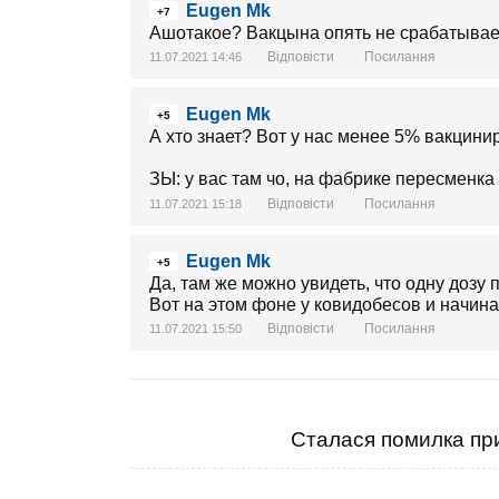
Eugen Mk
+7
Ашотакое? Вакцына опять не срабатывае
Відповісти
Посилання
11.07.2021 14:46
Eugen Mk
+5
А хто знает? Вот у нас менее 5% вакцини
ЗЫ: у вас там чо, на фабрике пересменк
Відповісти
Посилання
11.07.2021 15:18
Eugen Mk
+5
Да, там же можно увидеть, что одну дозу 
Вот на этом фоне у ковидобесов и начина
Відповісти
Посилання
11.07.2021 15:50
Сталася помилка при