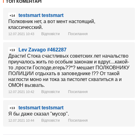
ТОП КОМЕНТАРІ
testsmart testsmart
+14
Полковник нет, а вот мент настоящий,
классичесский.
Відповісти
Посилання
12.07.2021 10:43
Lev Zavago #462287
+13
Драсти! Стока счастливых советских лет начальство
приучалось жить по особым законам и вдруг....какой-
то ,прости Господе,егерь??*? мешает ПОЛКОВНИКУ
ПОЛИЦИИ отдыхать в заповеднике !?? От такой
наглости моно ни тока за пистолет схватиться а и
ОМОН вызвать.
Відповісти
Посилання
12.07.2021 10:42
testsmart testsmart
+13
Я бы даже сказал "мусор".
Відповісти
Посилання
12.07.2021 10:44