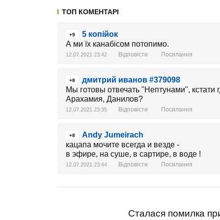
ТОП КОМЕНТАРІ
5 копійок
+9
А ми їх канабісом потопимо.
Відповісти
Посилання
12.07.2021 23:42
дмитрий иванов #379098
+8
Мы готовы отвечать "Нептунами", кстати 
Арахамия, Данилов?
Відповісти
Посилання
12.07.2021 23:35
Andy Jumeirach
+8
кацапа мочите всегда и везде -
в эфире, на суше, в сартире, в воде !
Відповісти
Посилання
12.07.2021 23:44
Сталася помилка при