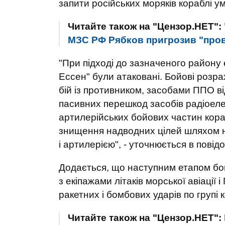
запити російських моряків кораблі у
Читайте також на "Цензор.НЕТ":
МЗС РФ Рябков пригрозив "пров
"При підході до зазначеного району 
Ессен" були атаковані. Бойові розр
бій із противником, засобами ППО ві
пасивних перешкод засобів радіоеле
артилерійських бойових частин кораб
знищення надводних цілей шляхом н
і артилерією", - уточнюється в повід
Додається, що наступним етапом бой
з екіпажами літаків морської авіаці
ракетних і бомбових ударів по групі
Читайте також на "Цензор.НЕТ":