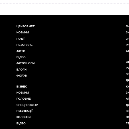
ЦЕНЗОР.НЕТ
М
НОВИНИ
З
ПОДІЇ
З
РЕЗОНАНС
Р
ФОТО
А
ВІДЕО
О
ФОТОШОПИ
Р
БЛОГИ
З
ФОРУМ
Д
БІЗНЕС
К
НОВИНИ
З
ГОЛОВНЕ
А
СПЕЦПРОЄКТИ
Д
ПУБЛІКАЦІЇ
З
КОЛОНКИ
П
ВІДЕО
Г