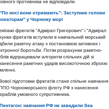
мовного противника не відповідали.
"По носі вони отримають": Заступник голови
окаторам" у Чорному морі
екіпажі фрегатів "Адмірал Григорович" і "Адмірал
ахунки фрегатів вступили в навчальний морський
дбили ракетну атаку з постановкою активних і
ктронної боротьби. Потім розрахунки ракетно-
лів відпрацювали алгоритм спільних дій зі
анесення ракетних ударів високоточною зброєю
омленні.
ової підготовки фрегатів стане спільне навчання
ї і ППО Чорноморського флоту РФ з нанесення
 кораблів умовного супротивника.
Пентагон: навчання РФ не завадили Sea