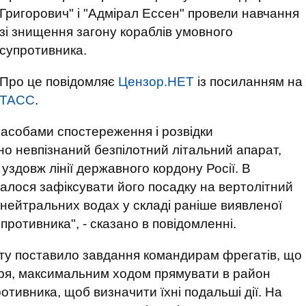
Григорович" і "Адмірал Ессен" провели навчання
зі знищення загону кораблів умовного
супротивника.
Про це повідомляє
Цензор.НЕТ
із посиланням на
ТАСС
.
засобами спостереження і розвідки
о невпізнаний безпілотний літальний апарат,
уздовж лінії державного кордону Росії. В
алося зафіксувати його посадку на вертолітний
нейтральних водах у складі раніше виявленої
противника", - сказано в повідомленні.
ту поставило завдання командирам фрегатів, що
оря, максимальним ходом прямувати в район
тивника, щоб визначити їхні подальші дії. На