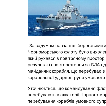
"За задумом навчання, береговими 
Чорноморського флоту було виявлен
який рухався в повітряному просторі 
результаті спостереження за БЛА вд
майданчик корабля, що перебуває в 
корабельної ударної групи умовного 
Уточнюється, що командування фло
перебувають в акваторії Чорного м
перебування кораблів умовного супро