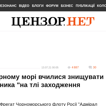
РЕЗОНАНС
ВІДЕО
БЛОГИ
ФОРУМ
БІЗНЕС
ПУБЛІКАЦІЇ
КОЛ
4 887
30
13.07.21 00:05
орному морі вчилися знищувати
ника "на тлі заходження
Фрегат Чорноморського флоту Росії "Адмірал