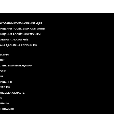
АСОВАНИЙ КОМБІНОВАНИЙ УДАР
НИЩЕННЯ РОСІЙСЬКИХ ОКУПАНТІВ
НИЩЕННЯ РОСІЙСЬКОЇ ТЕХНІКИ
АКЕТНА АТАКА НА КИЇВ
ТАКА ДРОНІВ НА РЕГІОНИ РФ
БСТРІЛ
ОСІЯ
ЕЛЕНСЬКИЙ ВОЛОДИМИР
РОНИ
ИЇВ
НИЩЕННЯ
РМІЯ РФ
ОНЕЦЬКА ОБЛАСТЬ
СУ
ОЛЬЩА
ЕНШТАБ ЗС