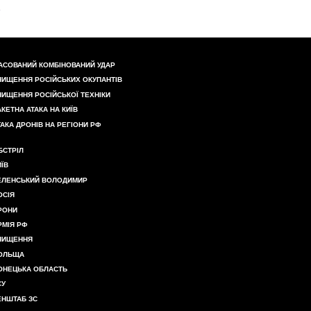
АСОВАНИЙ КОМБІНОВАНИЙ УДАР
НИЩЕННЯ РОСІЙСЬКИХ ОКУПАНТІВ
НИЩЕННЯ РОСІЙСЬКОЇ ТЕХНІКИ
АКЕТНА АТАКА НА КИЇВ
ТАКА ДРОНІВ НА РЕГІОНИ РФ
БСТРІЛ
ИЇВ
ЕЛЕНСЬКИЙ ВОЛОДИМИР
ОСІЯ
РОНИ
РМІЯ РФ
НИЩЕННЯ
ОЛЬЩА
ОНЕЦЬКА ОБЛАСТЬ
СУ
ЕНШТАБ ЗС