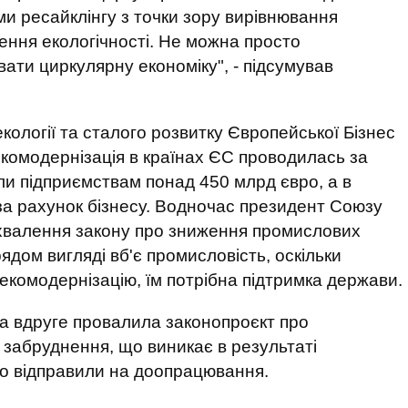
ми ресайклінгу з точки зору вирівнювання
ння екологічності. Не можна просто
ати циркулярну економіку", - підсумував
кології та сталого розвитку Європейської Бізнес
екомодернізація в країнах ЄС проводилась за
ли підприємствам понад 450 млрд євро, а в
 за рахунок бізнесу. Водночас президент Союзу
 ухвалення закону про зниження промислових
ядом вигляді вб'є промисловість, оскільки
екомодернізацію, їм потрібна підтримка держави.
а вдруге провалила законопроєкт про
 забруднення, що виникає в результаті
го відправили на доопрацювання.