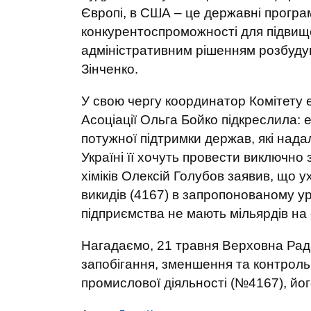
Європі, в США – це державні програ
конкурентоспроможності для підвище
адміністративним рішенням розбудув
Зінченко.
У свою чергу координатор Комітету е
Асоціації Ольга Бойко підкреслила: 
потужної підтримки держав, які нада
Україні її хочуть провести виключно
хіміків Олексій Голубов заявив, що
викидів (4167) в запропонованому ур
підприємства не мають мільярдів на 
Нагадаємо, 21 травня Верховна Рад
запобігання, зменшення та контроль
промислової діяльності (№4167), йо