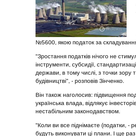
№5600, якою податок за складування 
"Зростання податків нічого не стиму
інструменти, субсидії, стандартизаці
держави, в тому числі, з точки зору
будівництві", - розповів Зінченко.
Він також наголосив: підвищення под
українська влада, відлякує інвесторів
нестабільним законодавством.
"Коли ви все піднімаєте (податки, - р
будуть виконувати ці плани. І ще ра