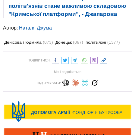
політв'язнів стане важливою складовою
"Кримської платформи", - Джапарова
Автор:
Наталя Джума
Денісова Людмила
(873)
Донецьк
(867)
політв’язні
(1377)
ПОДІЛИТИСЯ:
Мені подобається
ПІДСУМУВАТИ: