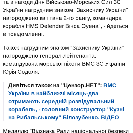
та з нагоди Дня Військово-Морських Сил ЗС
України нагрудним знаком "Захиснику України"
нагороджено капітана 2-го рангу, командира
корабля HMS Defender Вінса Оуена", - йдеться
в повідомленні.
Також нагрудним знаком "Захиснику України"
нагороджено генерал-лейтенанта,
командувача морської піхоти ВМС ЗС України
Юрія Содоля.
Дивіться також на "Цензор.НЕТ":
ВМС
України в найближчі місяць-два
отримають середній розвідувальний
корабель, - головний конструктор "Кузні
на Рибальському" Білозубенко. ВIДЕО
Медаллю "Відзнака Ради національної безпеки