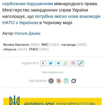
серйозним порушенням
міжнародного права.
Міністерство закордонних справ України
наголошує, що
потрібна якісно нова взаємодія
НАТО з Україною
в Чорному морі.
Автор:
Наталя Джума
Велика Британія
(4960)
ВМС
(1462)
нагорода
(1395)
оборона
(4610)
РНБО
(1856)
ПОДІЛИТИСЯ:
Мені подобається
ПІДСУМУВАТИ: