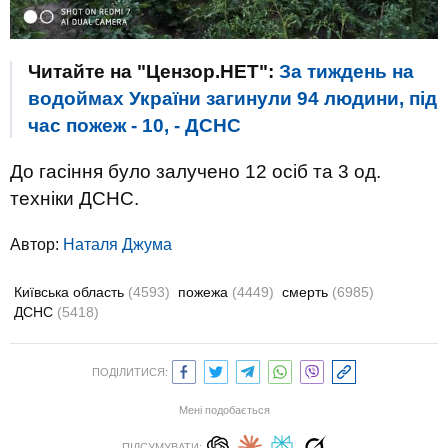
Читайте на "Цензор.НЕТ":
За тиждень на
водоймах України загинули 94 людини, під
час пожеж - 10, - ДСНС
До гасіння було залучено 12 осіб та 3 од.
техніки ДСНС.
Автор:
Наталя Джума
Київська область
(4593)
пожежа
(4449)
смерть
(6985)
ДСНС
(5418)
ПОДІЛИТИСЯ:
Мені подобається
ПІДСУМУВАТИ: