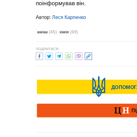
поінформував він.
Автор:
Леся Карпенко
аміак
(45)
хімія
(69)
ПОДІЛИТИСЯ: