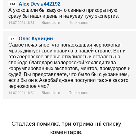
Alex Dev #442192
+14
А укокошили бы какую-то свинью прикорытную,
сразу бы нашли деньги на куеву тучу экспертиз.
Відповісти
Посилання
14.07.2021 18:31
Олег Куницин
+7
Самое печальное, что понаехавшая черножопая
мразь диктует свои правила в нашей стране. Вот и
это азеровское зверье откупилось и осталось на
свободе благодаря малоросской хохляди типа
коррумпированных экспертов, ментов, прокуроров и
судей. Вы представляете, что было бы с украинцем,
если бы он в Азербайджане поступил так же как это
черножопое чмо?
Відповісти
Посилання
14.07.2021 18:52
Сталася помилка при отриманні списку
коментарів.