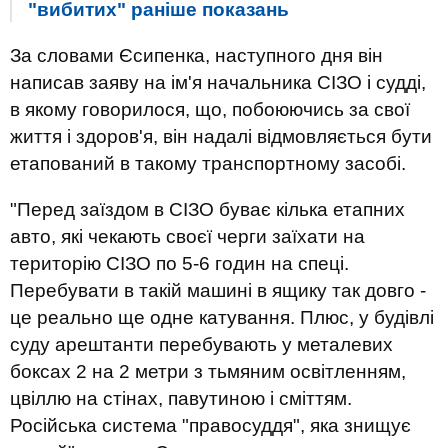
"вибитих" раніше показань
За словами Єсипенка, наступного дня він
написав заяву на ім'я начальника СІЗО і судді,
в якому говорилося, що, побоюючись за свої
життя і здоров'я, він надалі відмовляється бути
етапований в такому транспортному засобі.
"Перед заїздом в СІЗО буває кілька етапних
авто, які чекають своєї черги заїхати на
територію СІЗО по 5-6 годин на спеці.
Перебувати в такій машині в ящику так довго -
це реально ще одне катування. Плюс, у будівлі
суду арештанти перебувають у металевих
боксах 2 на 2 метри з тьмяним освітленням,
цвіллю на стінах, павутиною і сміттям.
Російська система "правосуддя", яка знищує