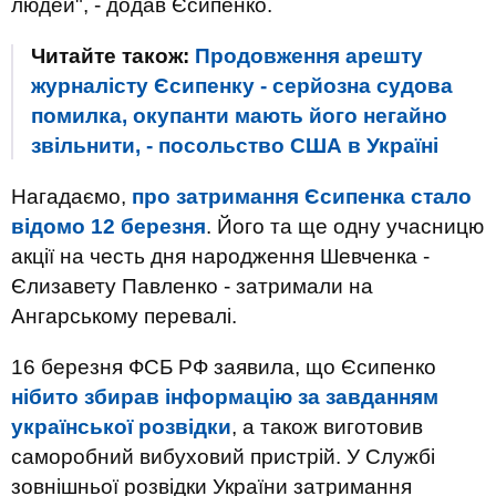
людей", - додав Єсипенко.
Читайте також:
Продовження арешту
журналісту Єсипенку - серйозна судова
помилка, окупанти мають його негайно
звільнити, - посольство США в Україні
Нагадаємо,
про затримання Єсипенка стало
відомо 12 березня
. Його та ще одну учасницю
акції на честь дня народження Шевченка -
Єлизавету Павленко - затримали на
Ангарському перевалі.
16 березня ФСБ РФ заявила, що Єсипенко
нібито збирав інформацію за завданням
української розвідки
, а також виготовив
саморобний вибуховий пристрій. У Службі
зовнішньої розвідки України затримання