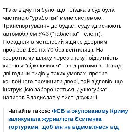
"Таке відчуття було, що поїздка в суд була
частиною "уработки" мене системою.
Транспортування до будівлі суду здійснюють
автомобілем УАЗ ("таблетка" - сленг).
Посадили в металевий ящик з дверним
прорізом 130 на 70 без вентиляції. На
зворотному шляху через спеку і відсутність
кисню я "відключився" - знепритомнів. Понад
дві години сидів у таких умовах, просив
конвойного прочинити двері, той відповів, що
інструкцією забороняється. Душогубка", -
написав Владислав у листі дружині.
Читайте також:
ФСБ в окупованому Криму
залякувала журналіста Єсипенка
тортурами, щоб він не відмовлявся від