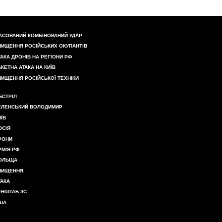
АСОВАНИЙ КОМБІНОВАНИЙ УДАР
НИЩЕННЯ РОСІЙСЬКИХ ОКУПАНТІВ
ТАКА ДРОНІВ НА РЕГІОНИ РФ
АКЕТНА АТАКА НА КИЇВ
НИЩЕННЯ РОСІЙСЬКОЇ ТЕХНІКИ
БСТРІЛ
ЕЛЕНСЬКИЙ ВОЛОДИМИР
ИЇВ
ОСІЯ
РОНИ
РМІЯ РФ
ОЛЬЩА
НИЩЕННЯ
ТАКА
ЕНШТАБ ЗС
ША