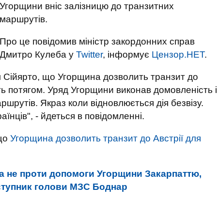
Угорщини вніс залізницю до транзитних
маршрутів.
Про це повідомив міністр закордонних справ
Дмитро Кулеба у
Twitter
, інформує
Цензор.НЕТ
.
 Сійярто, що Угорщина дозволить транзит до
ють потягом. Уряд Угорщини виконав домовленість і
шрутів. Якраз коли відновлюється дія безвізу.
нців", - йдеться в повідомленні.
 що
Угорщина дозволить транзит до Австрії для
на не проти допомоги Угорщини Закарпаттю,
заступник голови МЗС Боднар