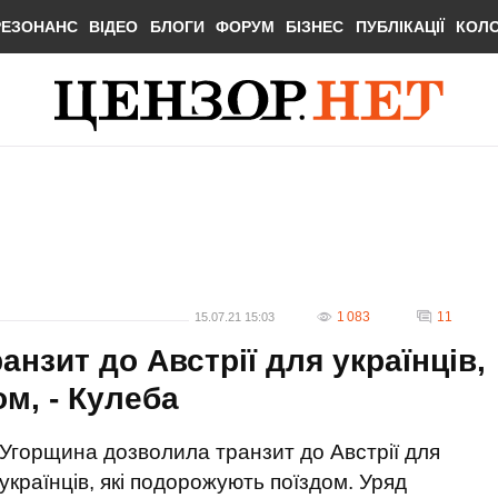
РЕЗОНАНС
ВІДЕО
БЛОГИ
ФОРУМ
БІЗНЕС
ПУБЛІКАЦІЇ
КОЛ
1 083
11
15.07.21 15:03
нзит до Австрії для українців,
м, - Кулеба
Угорщина дозволила транзит до Австрії для
українців, які подорожують поїздом. Уряд