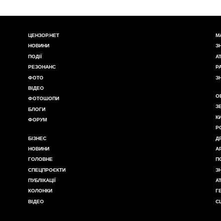
ЦЕНЗОР.НЕТ
М
НОВИНИ
З
ПОДІЇ
А
РЕЗОНАНС
Р
ФОТО
З
ВІДЕО
О
ФОТОШОПИ
З
БЛОГИ
К
ФОРУМ
Р
БІЗНЕС
Д
НОВИНИ
А
ГОЛОВНЕ
П
СПЕЦПРОЄКТИ
З
ПУБЛІКАЦІЇ
А
КОЛОНКИ
Г
ВІДЕО
С