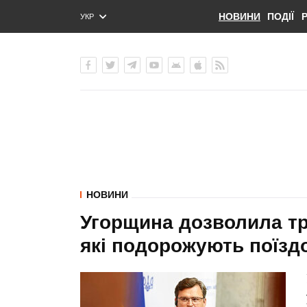
НОВИНИ
ПОДІЇ
УКР
ENG
РУС
НОВИНИ
Угорщина дозволила тра
які подорожують поїздо