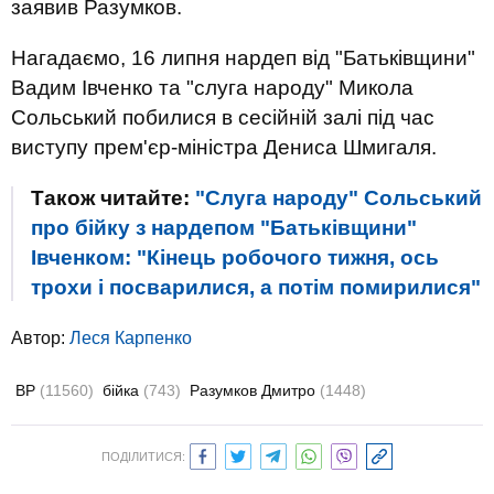
заявив Разумков.
Нагадаємо, 16 липня нардеп від "Батьківщини"
Вадим Івченко та "слуга народу" Микола
Сольський побилися в сесійній залі під час
виступу прем'єр-міністра Дениса Шмигаля.
Також читайте:
"Слуга народу" Сольський
про бійку з нардепом "Батьківщини"
Івченком: "Кінець робочого тижня, ось
трохи і посварилися, а потім помирилися"
Автор:
Леся Карпенко
ВР
(11560)
бійка
(743)
Разумков Дмитро
(1448)
ПОДІЛИТИСЯ: