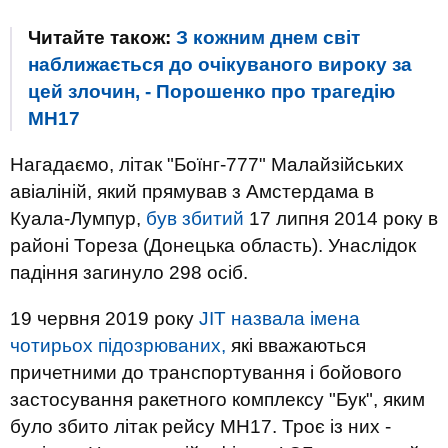
Читайте також:
З кожним днем світ
наближається до очікуваного вироку за
цей злочин, - Порошенко про трагедію
МН17
Нагадаємо, літак "Боїнг-777" Малайзійських
авіаліній, який прямував з Амстердама в
Куала-Лумпур,
був збитий
17 липня 2014 року в
районі Тореза (Донецька область). Унаслідок
падіння загинуло 298 осіб.
19 червня 2019 року
JIT назвала імена
чотирьох підозрюваних,
які вважаються
причетними до транспортування і бойового
застосування ракетного комплексу "Бук", яким
було збито літак рейсу МН17. Троє із них -