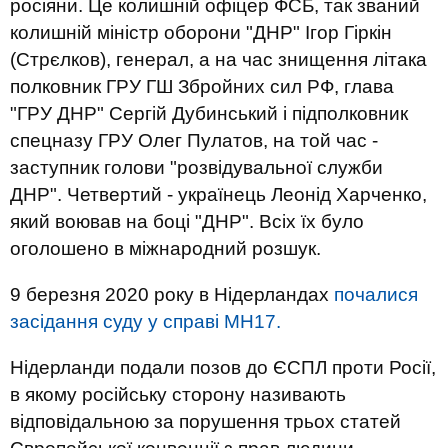
росіяни. Це колишній офіцер ФСБ, так званий
колишній міністр оборони "ДНР" Ігор Гіркін
(Стрєлков), генерал, а на час знищення літака
полковник ГРУ ГШ Збройних сил РФ, глава
"ГРУ ДНР" Сергій Дубинський і підполковник
спецназу ГРУ Олег Пулатов, на той час -
заступник голови "розвідувальної служби
ДНР". Четвертий - українець Леонід Харченко,
який воював на боці "ДНР". Всіх їх було
оголошено в міжнародний розшук.
9 березня 2020 року в Нідерландах
почалися
засідання суду у справі МН17.
Нідерланди подали позов до ЄСПЛ проти Росії,
в якому російську сторону називають
відповідальною за порушення трьох статей