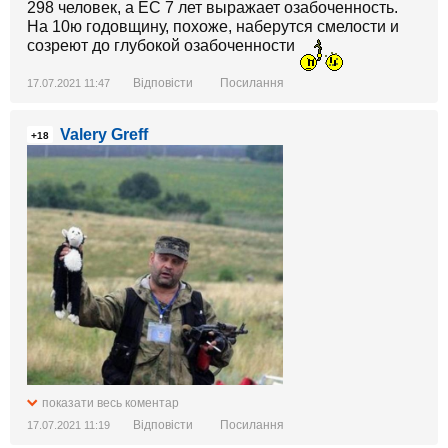
298 человек, а ЕС 7 лет выражает озабоченность.
На 10ю годовщину, похоже, наберутся смелости и
созреют до глубокой озабоченности
Відповісти
Посилання
17.07.2021 11:47
Valery Greff
+18
показати весь коментар
Відповісти
Посилання
17.07.2021 11:19