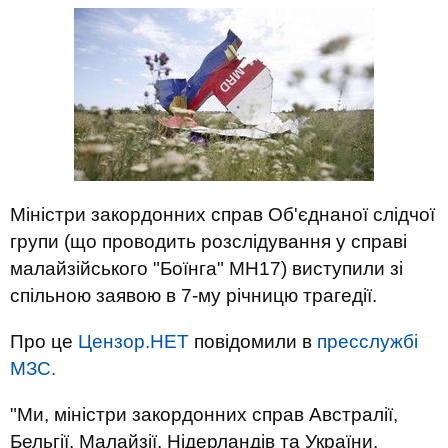
Міністри закордонних справ Об'єднаної слідчої
групи (що проводить розслідування у справі
малайзійського "Боїнга" МН17) виступили зі
спільною заявою в 7-му річницю трагедії.
Про це
Цензор.НЕТ
повідомили в
пресслужбі
МЗС.
"Ми, міністри закордонних справ Австралії,
Бельгії, Малайзії, Нідерландів та України,