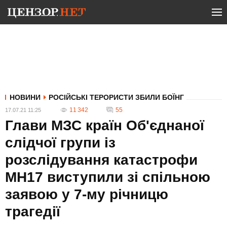
НОВИНИ
РОСІЙСЬКІ ТЕРОРИСТИ ЗБИЛИ БОЇНГ
11 342
55
17.07.21 11:25
Глави МЗС країн Об'єднаної
слідчої групи із
розслідування катастрофи
МН17 виступили зі спільною
заявою у 7-му річницю
трагедії