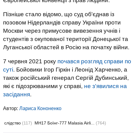
Європейської конвенції з прав людини.
Пізніше стало відомо, що суд об'єднав із
позовом Нідерландів справу України проти
Москви через примусове вивезення учнів і
студентів з окупованої території Донецької та
Луганської областей в Росію на початку війни.
7 червня 2021 року
почався розгляд справи по
суті
. Бойовики Ігор Гіркін і Леонід Харченко, а
також російський генерал Сергій Дубинський,
які є підозрюваними у справі,
не з'явилися на
засідання
.
Автор:
Лариса Кононенко
слідство
(117)
MH17 Боїнг-777 Malasia Airli...
(764)