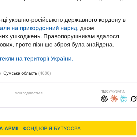
янці україно-російського державного кордону в
пали на прикордонний наряд
, двом
сних ушкоджень. Правопорушникам вдалося
ових, проте пізніше зброя була знайдена.
екли на території України.
)
Сумська область
(4888)
ПІДСУМУВАТИ:
Мені подобається