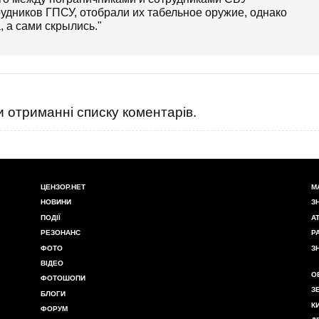
рудников ГПСУ, отобрали их табельное оружие, однако
, а сами скрылись."
 отриманні списку коментарів.
ЦЕНЗОР.НЕТ
М
НОВИНИ
З
ПОДІЇ
А
РЕЗОНАНС
Р
ФОТО
З
ВІДЕО
О
ФОТОШОПИ
З
БЛОГИ
К
ФОРУМ