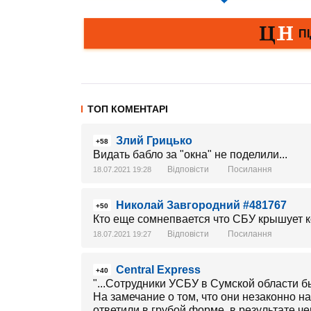
ТОП КОМЕНТАРІ
Злий Грицько
+58
Видать бабло за "окна" не поделили...
Відповісти
Посилання
18.07.2021 19:28
Николай Завгородний #481767
+50
Кто еще сомнепвается что СБУ крышует к
Відповісти
Посилання
18.07.2021 19:27
Central Express
+40
"...Сотрудники УСБУ в Сумской области 
На замечание о том, что они незаконно н
ответили в грубой форме, в результате 