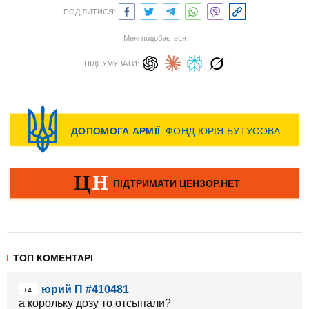
ПОДІЛИТИСЯ:
Мені подобається
ПІДСУМУВАТИ:
ТОП КОМЕНТАРІ
юрий П #410481
+4
а корольку дозу то отсыпали?