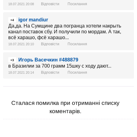
Відповісти
Посилання
18.07.2021 20:08
igor mandiur
+4
Да,да. На Сумщине два погранца хотели накрыть
канал поставок сбу. И получили по мордам. А так,
всё харашо, фсё харашо...
Відповісти
Посилання
18.07.2021 20:10
Игорь Васечкин #488879
+3
в Бразилии за 700 грамм 15шку с ходу дают...
Відповісти
Посилання
18.07.2021 20:14
Сталася помилка при отриманні списку
коментарів.