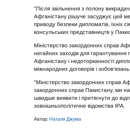
"Після звільнення з полону викрадачі
Афганістану рішуче засуджує цей ме
приводу безпеки дипломатів, їхніх сі
консульських представництв у Пакист
Міністерство закордонних справ Аф
негайних заходів для гарантування 
Афганістану і недоторканності диплом
міжнародних договорів і зобов'язань
"Міністерство закордонних справ Аф
закордонних справ Пакистану, ми н
швидше виявити і притягнути до відп
зовнішньополітичне відомства ІРА.
Автор:
Наталя Джума