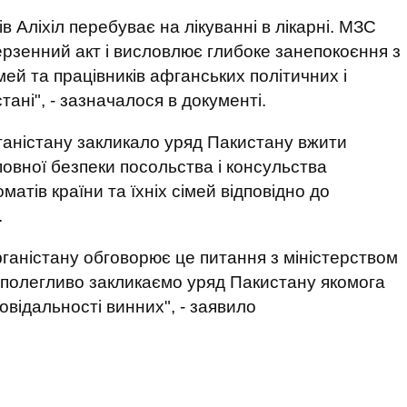
в Аліхіл перебуває на лікуванні в лікарні. МЗС
рзенний акт і висловлює глибоке занепокоєння з
мей та працівників афганських політичних і
ані", - зазначалося в документі.
ганістану закликало уряд Пакистану вжити
повної безпеки посольства і консульства
атів країни та їхніх сімей відповідно до
.
ганістану обговорює це питання з міністерством
аполегливо закликаємо уряд Пакистану якомога
овідальності винних", - заявило