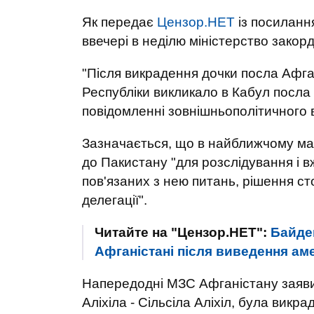
Як передає
Цензор.НЕТ
із посиланн
ввечері в неділю міністерство закор
"Після викрадення дочки посла Афган
Республіки викликало в Кабул посла 
повідомленні зовнішньополітичного 
Зазначається, що в найближчому май
до Пакистану "для розслідування і 
пов'язаних з нею питань, рішення ст
делегації".
Читайте на "Цензор.НЕТ":
Байден
Афганістані після виведення ам
Напередодні МЗС Афганістану заяви
Аліхіла - Сільсіла Аліхіл, була викр