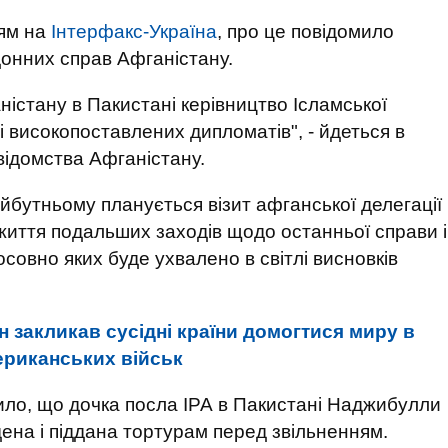
ям на
Інтерфакс-Україна
, про це повідомило
донних справ Афганістану.
істану в Пакистані керівництво Ісламської
і високопоставлених дипломатів", - йдеться в
відомства Афганістану.
бутньому планується візит афганської делегації
вжиття подальших заходів щодо останньої справи і
осовно яких буде ухвалено в світлі висновків
 закликав сусідні країни домогтися миру в
ериканських військ
ло, що дочка посла ІРА в Пакистані Наджибулли
адена і піддана тортурам перед звільненням.