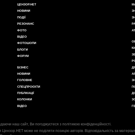
ЦЕНЗОР.НЕТ
М
НОВИНИ
З
ПОДІЇ
З
РЕЗОНАНС
Р
ФОТО
А
ВІДЕО
О
ФОТОШОПИ
К
БЛОГИ
З
ФОРУМ
Р
БІЗНЕС
Д
НОВИНИ
А
ГОЛОВНЕ
З
СПЕЦПРОЄКТИ
П
ПУБЛІКАЦІЇ
Д
КОЛОНКИ
З
ВІДЕО
Г
даючи наш сайт, Ви погоджуєтеся з
політикою конфіденційності
.
я Цензор.НЕТ може не поділяти позицію авторів. Відповідальність за матеріал