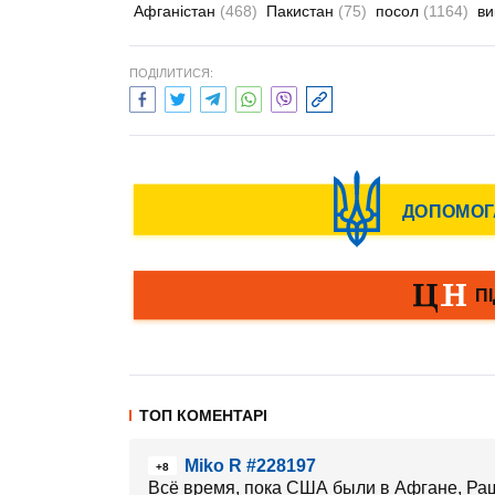
Афганістан
(468)
Пакистан
(75)
посол
(1164)
в
ПОДІЛИТИСЯ:
ТОП КОМЕНТАРІ
Miko R #228197
+8
Всё время, пока США были в Афгане, Ра