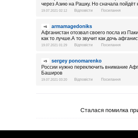
через Азию на Рашку. Но сначала пойдёт 
Відповісти
Посилання
19.07.2021 02:12
armamagedoniks
+6
Афганистан отозвал своего посла из Паки
как то лучше.А то звучит как дочь афганис
Відповісти
Посилання
19.07.2021 01:29
sergey ponomarenko
+5
России нужно переключить внимание Афг
Баширов
Відповісти
Посилання
19.07.2021 03:20
Сталася помилка при