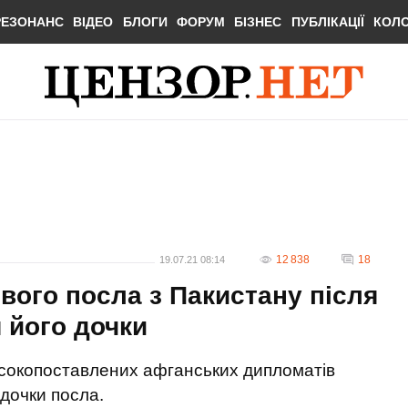
РЕЗОНАНС
ВІДЕО
БЛОГИ
ФОРУМ
БІЗНЕС
ПУБЛІКАЦІЇ
КОЛ
12 838
18
19.07.21 08:14
вого посла з Пакистану після
 його дочки
исокопоставлених афганських дипломатів
 дочки посла.