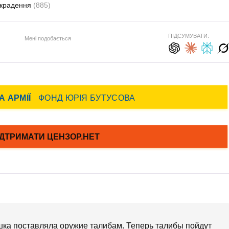
икрадення
(885)
ПІДСУМУВАТИ:
Мені подобається
шка поставляла оружие талибам. Теперь талибы пойдут