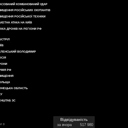
АСОВАНИЙ КОМБІНОВАНИЙ УДАР
НИЩЕННЯ РОСІЙСЬКИХ ОКУПАНТІВ
НИЩЕННЯ РОСІЙСЬКОЇ ТЕХНІКИ
АКЕТНА АТАКА НА КИЇВ
ТАКА ДРОНІВ НА РЕГІОНИ РФ
БСТРІЛ
ИЇВ
ЕЛЕНСЬКИЙ ВОЛОДИМИР
ОСІЯ
РОНИ
РМІЯ РФ
НИЩЕННЯ
ОЛЬЩА
ОНЕЦЬКА ОБЛАСТЬ
СУ
ЕНШТАБ ЗС
Відвідуваність
и в
за вчора
517 980