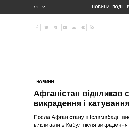
НОВИНИ
ПОДІЇ
УКР
ENG
РУС
НОВИНИ
Афганістан відкликав с
викрадення і катування
Посла Афганістану в Ісламабаді і в
викликали в Кабул після викрадення