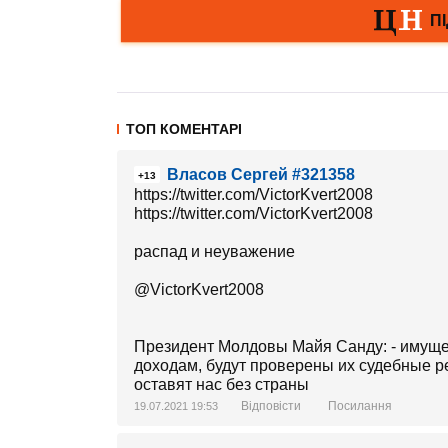
ТОП КОМЕНТАРІ
Власов Сергей #321358
+13
https://twitter.com/VictorKvert2008
https://twitter.com/VictorKvert2008
распад и неуважение
@VictorKvert2008
Президент Молдовы Майя Санду: - имущес
доходам, будут проверены их судебные р
оставят нас без страны
Відповісти
Посилання
19.07.2021 19:53