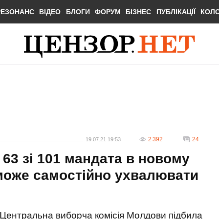
РЕЗОНАНС
ВІДЕО
БЛОГИ
ФОРУМ
БІЗНЕС
ПУБЛІКАЦІЇ
КОЛ
2 392
24
19.07.21 19:53
63 зі 101 мандата в новому
може самостійно ухвалювати
Центральна виборча комісія Молдови підбила