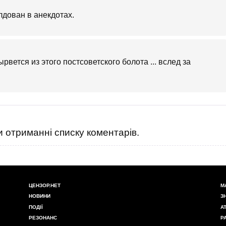
лдован в анекдотах.
рвется из этого постсоветского болота ... вслед за
 отриманні списку коментарів.
ЦЕНЗОР.НЕТ
М
НОВИНИ
З
ПОДІЇ
А
РЕЗОНАНС
Р