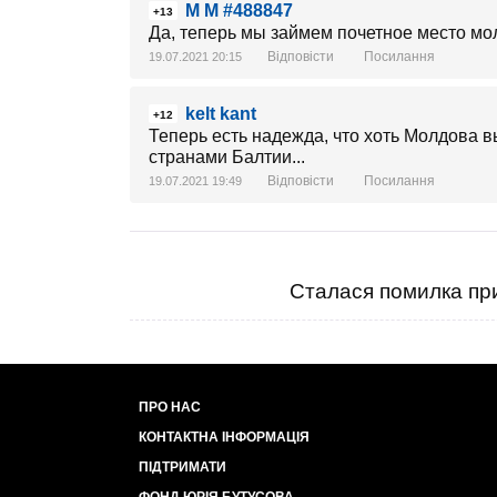
M M #488847
+13
Да, теперь мы займем почетное место мо
Відповісти
Посилання
19.07.2021 20:15
kelt kant
+12
Теперь есть надежда, что хоть Молдова вы
странами Балтии...
Відповісти
Посилання
19.07.2021 19:49
Сталася помилка при
ПРО НАС
КОНТАКТНА ІНФОРМАЦІЯ
ПІДТРИМАТИ