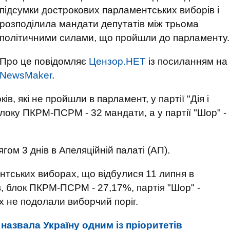
підсумки дострокових парламентських виборів і
розподілила мандати депутатів між трьома
політичними силами, що пройшли до парламенту.
Про це повідомляє
Цензор.НЕТ
із посиланням на
NewsMaker
.
ів, які не пройшли в парламент, у партії "Дія і
блоку ПКРМ-ПСРМ - 32 мандати, а у партії "Шор" -
м 3 днів в Апеляційній палаті (АП).
тських виборах, що відбулися 11 липня в
, блок ПКРМ-ПСРМ - 27,17%, партія "Шор" -
х не подолали виборчий поріг.
назвала Україну одним із пріоритетів