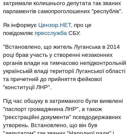
затримали колишнього депутата так званих
парламентів самопроголошених "республік".
Як інформує
Цензор.НЕТ,
про це
повідомляє
пресслужба
СБУ.
"Встановлено, що житель Луганська в 2014
році брав участь у створенні незаконних
органів влади на тимчасово непідконтрольній
українській владі території Луганської області
та причетний до прийняття фейкової
"конституції ЛНР".
Під час обшуку в затриманого були виявлені
"паспорт громадянина ЛНР", а також
"реєстраційні документи" псевдодержавних
утворень. Встановлено, що він був
"депутатом" так званих "Народної ради" і