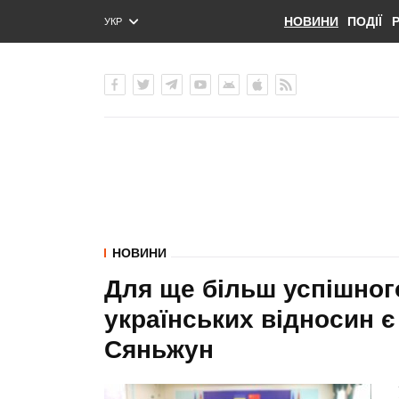
НОВИНИ
ПОДІЇ
УКР
ENG
РУС
НОВИНИ
Для ще більш успішног
українських відносин є
Сяньжун