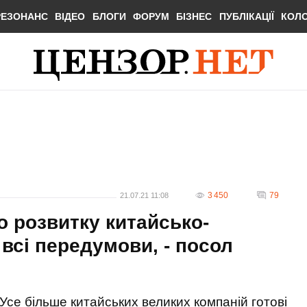
РЕЗОНАНС
ВІДЕО
БЛОГИ
ФОРУМ
БІЗНЕС
ПУБЛІКАЦІЇ
КОЛ
3 450
79
21.07.21 11:08
о розвитку китайсько-
 всі передумови, - посол
Усе більше китайських великих компаній готові