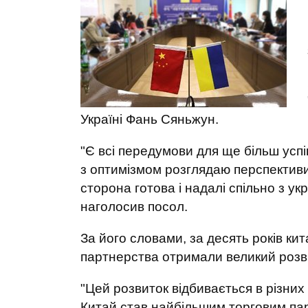
Україні Фань Сяньжун.
"Є всі передумови для ще більш успі
з оптимізмом розглядаю перспективи 
сторона готова і надалі спільно з у
наголосив посол.
За його словами, за десять років кит
партнерства отримали великий розв
"Цей розвиток відбивається в різни
Китай став найбільшим торговим пар