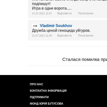
подпишут!
Игра в одни ворота.....
Відповісти
Посилання
21.07.2021 11:07
Vladimir Soukhov
+15
Дружба ценой геноцида уйгуров.
Відповісти
Посилання
21.07.2021 11:05
Сталася помилка при
ПРО НАС
КОНТАКТНА ІНФОРМАЦІЯ
ПІДТРИМАТИ
ФОНД ЮРІЯ БУТУСОВА