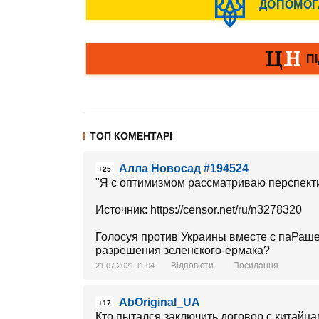
ТОП КОМЕНТАРІ
Алла Новосад #194524
+25
"Я с оптимизмом рассматриваю перспекти
Источник: https://censor.net/ru/n3278320
Голосуя против Украины вместе с паРаш
разрешения зеленского-ермака?
Відповісти
Посилання
21.07.2021 11:04
AbOriginal_UA
+17
Кто пытался заключить договор с китайцам