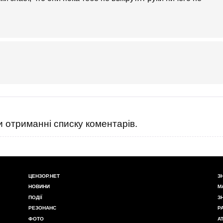
 отриманні списку коментарів.
ЦЕНЗОР.НЕТ
З
НОВИНИ
М
ПОДІЇ
З
РЕЗОНАНС
Р
ФОТО
А