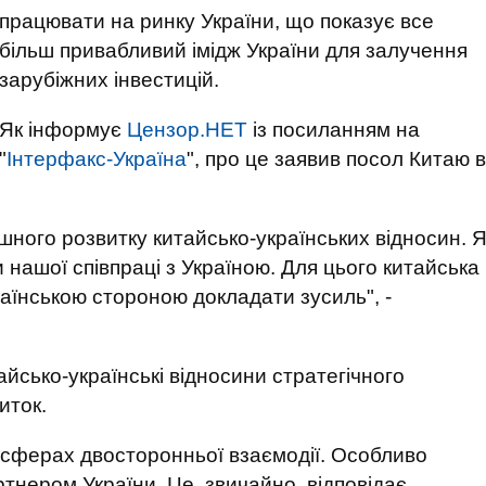
працювати на ринку України, що показує все
більш привабливий імідж України для залучення
зарубіжних інвестицій.
Як інформує
Цензор.НЕТ
із посиланням на
"
Інтерфакс-Україна
", про це заявив посол Китаю в
шного розвитку китайсько-українських відносин. 
нашої співпраці з Україною. Для цього китайська
країнською стороною докладати зусиль", -
айсько-українські відносини стратегічного
иток.
х сферах двосторонньої взаємодії. Особливо
тнером України. Це, звичайно, відповідає