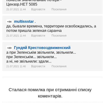
Відповісти
Посилання
21.07.2021 11:44
multissstar .
+34
да, бывали времена, территории освобождались, а
потом пришла зеленая саранча
Відповісти
Посилання
21.07.2021 11:44
Гундяй Крестовоздвиженский
+23
а при Зеленськім звільнили, звільнили...
при Зеленськім... звільнили...
а ні, не звільнили: здали...
Відповісти
Посилання
21.07.2021 11:46
Сталася помилка при отриманні списку
коментарів.