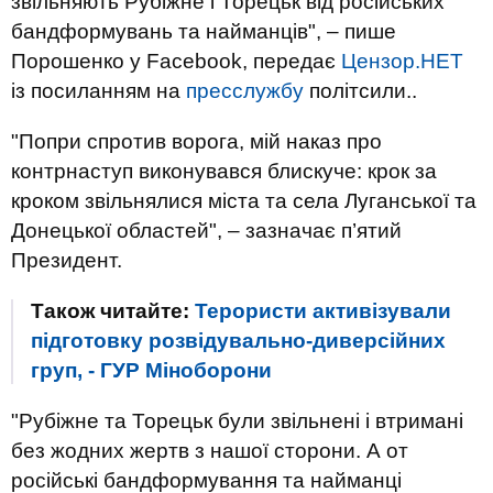
звільняють Рубіжне і Торецьк від російських
бандформувань та найманців", – пише
Порошенко у Facebook, передає
Цензор.НЕТ
із посиланням на
пресслужбу
політсили..
"Попри спротив ворога, мій наказ про
контрнаступ виконувався блискуче: крок за
кроком звільнялися міста та села Луганської та
Донецької областей", – зазначає п’ятий
Президент.
Також читайте:
Терористи активізували
підготовку розвідувально-диверсійних
груп, - ГУР Міноборони
"Рубіжне та Торецьк були звільнені і втримані
без жодних жертв з нашої сторони. А от
російські бандформування та найманці