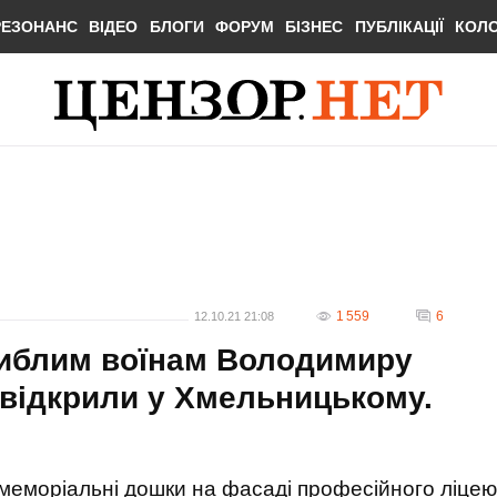
РЕЗОНАНС
ВІДЕО
БЛОГИ
ФОРУМ
БІЗНЕС
ПУБЛІКАЦІЇ
КОЛ
1 559
6
12.10.21 21:08
гиблим воїнам Володимиру
 відкрили у Хмельницькому.
 меморіальні дошки на фасаді професійного ліцею