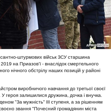
десантно-штурмових військ ЗСУ старшина
2019 на Приазов'ї - внаслідок смертельного
ного нічного обстрілу наших позицій у районі
йстром виробничого навчання до третьої своєї
. У героя залишилися дружина, дочка і внучка.
ном "За мужність" III ступеня, а за рішенням
исвоєно звання "Почесний громадянин міста