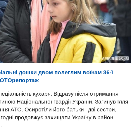
іальні дошки двом полеглим воїнам 36-ї
ФОТОрепортаж
пеціальність кухаря. Відразу після отримання
тиною Національної гвардії України. Загинув Ілля
ня АТО. Осиротіли його батьки і дві сестри,
огодні продовжує захищати Україну в районі
.