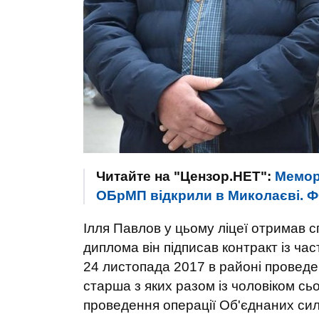
Читайте на "Цензор.НЕТ":
Мемор
ОБрМП відкрили в Миколаєві. 
Ілля Павлов у цьому ліцеї отримав с
диплома він підписав контракт із час
24 листопада 2017 в районі проведен
старша з яких разом із чоловіком сь
проведення операції Об'єднаних сил