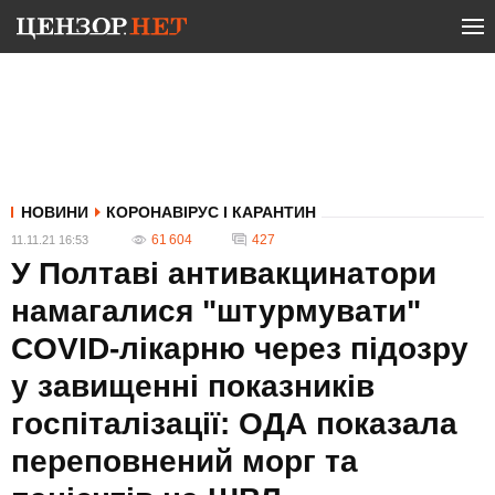
НОВИНИ
КОРОНАВІРУС І КАРАНТИН
61 604
427
11.11.21 16:53
У Полтаві антивакцинатори
намагалися "штурмувати"
COVID-лікарню через підозру
у завищенні показників
госпіталізації: ОДА показала
переповнений морг та