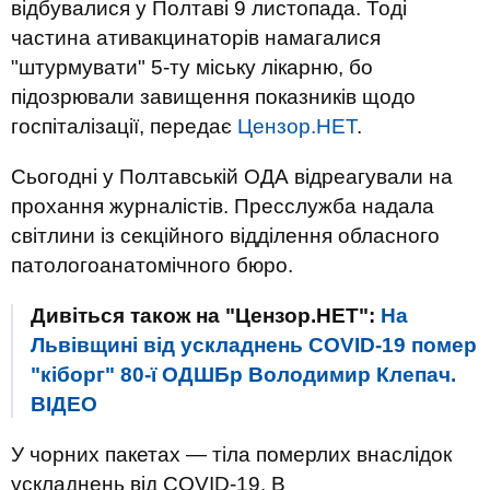
відбувалися у Полтаві 9 листопада. Тоді
частина ативакцинаторів намагалися
"штурмувати" 5-ту міську лікарню, бо
підозрювали завищення показників щодо
госпіталізації, передає
Цензор.НЕТ
.
Сьогодні у Полтавській ОДА відреагували на
прохання журналістів. Пресслужба надала
світлини із секційного відділення обласного
патологоанатомічного бюро.
Дивіться також на "Цензор.НЕТ":
На
Львівщині від ускладнень COVID-19 помер
"кіборг" 80-ї ОДШБр Володимир Клепач.
ВIДЕО
У чорних пакетах — тіла померлих внаслідок
ускладнень від COVID-19. В