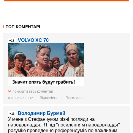
ТОП КОМЕНТАРІ
VOLVO XC 70
+13
показати весь коментар
Відповісти
Посилання
03.01.2022 13:12
Володимир Бурмей
+11
У мене з Стефанчуком різні погляди на
народовладдя...Я під "посиленням народовладдя"
розумію проведення референдумів по важливим