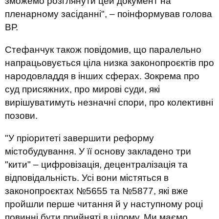
зможемо розглянути цей документ на
пленарному засіданні", – поінформував голова
ВР.
Стефанчук також повідомив, що паралельно
напрацьовується ціла низка законопроєктів про
народовладдя в інших сферах. Зокрема про
суд присяжних, про мирові суди, які
вирішуватимуть незначні спори, про колективні
позови.
"У пріоритеті завершити реформу
містобудування. У її основу закладено три
"кити" – цифровізація, децентралізація та
відповідальність. Усі вони містяться в
законопроєктах №5655 та №5877, які вже
пройшли перше читання й у наступному році
повинні бути прийняті в цілому. Ми маємо