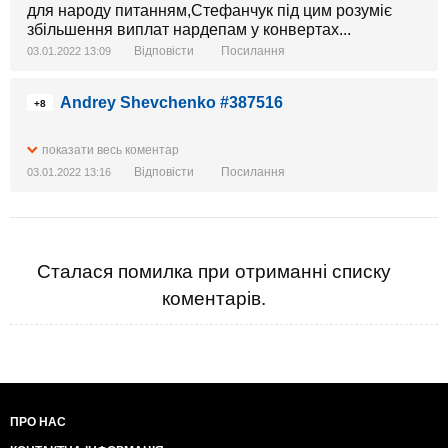
для народу питанням,Стефанчук під цим розуміє
збільшення виплат нардепам у конвертах...
Відповісти
Посилання
03.01.2022 13:09
Andrey Shevchenko #387516
+8
показати весь коментар
Відповісти
Посилання
03.01.2022 13:16
Сталася помилка при отриманні списку
коментарів.
ПРО НАС