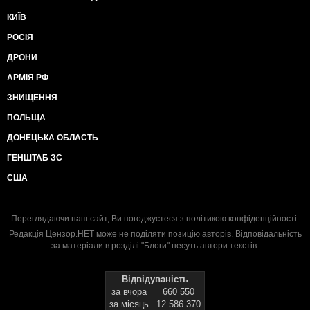
КИЇВ
РОСІЯ
ДРОНИ
АРМІЯ РФ
ЗНИЩЕННЯ
ПОЛЬЩА
ДОНЕЦЬКА ОБЛАСТЬ
ГЕНШТАБ ЗС
США
Переглядаючи наш сайт, Ви погоджуєтеся з
політикою конфіденційності
.
Редакція Цензор.НЕТ може не поділяти позицію авторів. Відповідальність
за матеріали в розділі "Блоги" несуть автори текстів.
Відвідуваність
за вчора
660 550
за місяць
12 586 370