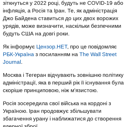
зіткнуться у 2022 році, будуть не COVID-19 або
інфляція, а Росія та Іран. Те, як адміністрація
Джо Байдена ставиться до цих двох ворожих
урядів, може визначити, наскільки безпечними
будуть США на довгі роки.
Як інформує
Цензор.НЕТ
, про це повідомляє
РБК-Україна
з посиланням на
The Wall Street
Journal
.
Москва і Тегеран відчувають зовнішню політику
адміністрації, яка в перший рік її існування була
скоріше принциповою, ніж м'язистою.
Росія зосередила свої війська на кордоні з
Україною. Іран продовжує збільшувати
збагачення урану і наближатися до створення
ядерної зброї.