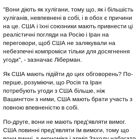
"Вони діють як хулігани, тому що, як і більшість
хуліганів, невпевнені в собі, і в обох є причини
на це. США і їхні союзники мають привнести ці
реалістичні погляди на Росію і Іран на
переговори, щоб США не залякували на
небезпечні компроміси тільки для досягнення
угоди", - зазначає Ліберман.
Як США мають підійти до цих обговорень? По-
перше, розуміючи, що Росія та Іран
потребують угоди з США більше, ніж
Вашингтон з ними, США мають брати участь з
повною впевненістю в собі.
По-друге, вони не мають пред'являти вимог.
США повинні пред'являти їм вимоги, тому що
вони винні, а економіка і армія Заходу набагато