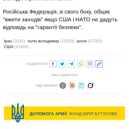
Російська Федерація, зі свого боку, обіцяє
"вжити заходів" якщо США і НАТО не дадуть
відповідь на "гарантії безпеки".
Іран
(3181)
путін володимир
(13519)
росія
(47262)
США
(22406)
ПОДІЛИТИСЯ:
Мені подобається
ПІДСУМУВАТИ: