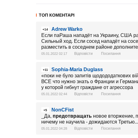
ТОП КОМЕНТАРІ
Adrew Warko
+14
Если паРаша нападёт на Украину, США р
Сильный ход. Если сосед нападёт на сосе
разместить в соседнем районе дополните
Відповісти
Посилання
05.01.2022 02:17
Sophia-Maria Duglass
+11
«поки не було запитів щодододаткових ві
ВСЕ что нужно знать о Франции и Герман
у которой гибнут граждане от агрессора
Відповісти
Посилання
05.01.2022 02:44
NonCFist
+5
_Да,
предотвращать
новое вторжение, п
ничему не научила - дожидаются Третью..
Відповісти
Посилання
05.01.2022 04:28