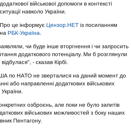
додаткової військової допомоги в контексті
ситуації навколо України.
Про це інформує
Цензор.НЕТ
із посиланням
на
РБК-Україна
.
заявляли, чи буде інше вторгнення і чи запросить
тання додаткового потенціалу. Ми б розглянули
ідбулася", - сказав Кірбі.
США по НАТО не зверталися на даний момент до
нні або направленні додаткових військових
 України.
нкретних озброєнь, але поки не було запитів
даткових військових можливостей з боку наших
авник Пентагону.