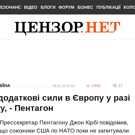
РЕЗОНАНС
ВІДЕО
БЛОГИ
ФОРУМ
БІЗНЕС
ПУБЛІКАЦІЇ
КОЛ
ІЙНА
3 853
27
05.01.22 01:54
одаткові сили в Європу у разі
у, - Пентагон
Прессекретар Пентагону Джон Кірбі повідомив,
що союзники США по НАТО поки не запитували