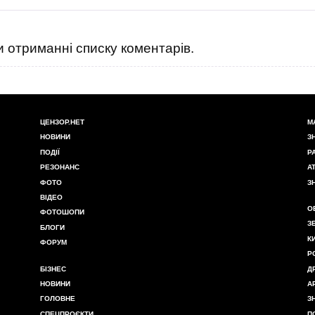
 отриманні списку коментарів.
ЦЕНЗОР.НЕТ
М
НОВИНИ
З
ПОДІЇ
Р
РЕЗОНАНС
А
ФОТО
З
ВІДЕО
О
ФОТОШОПИ
З
БЛОГИ
К
ФОРУМ
Р
БІЗНЕС
Д
НОВИНИ
А
ГОЛОВНЕ
З
СПЕЦПРОЄКТИ
П