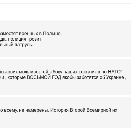
азместят военных в Польше.
да, полиция грозит
льный патруль.
йськових можливостей з боку наших союзників по НАТО"
ии , которые ВОСЬМОЙ ГОД якобы заботятся об Украине ,
о всему, не намерены. История Второй Всемирной их
.