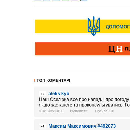
ТОП КОМЕНТАРІ
aleks kyb
+3
Наш Осел зна все про напад. І про погоду
якщо застанете та проконсультуватись. Гол
Відповісти
Посилання
05.01.2022 08:00
Максим Максимович #492073
+2