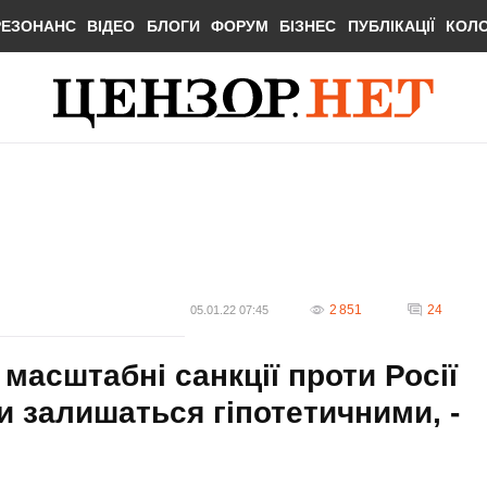
РЕЗОНАНС
ВІДЕО
БЛОГИ
ФОРУМ
БІЗНЕС
ПУБЛІКАЦІЇ
КОЛ
2 851
24
05.01.22 07:45
асштабні санкції проти Росії
ки залишаться гіпотетичними, -