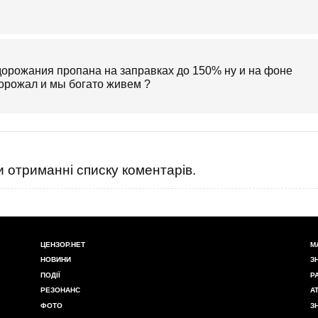
одорожания пропана на заправках до 150% ну и на фоне
дорожал и мы богато живем ?
 отриманні списку коментарів.
ЦЕНЗОР.НЕТ
М
НОВИНИ
З
ПОДІЇ
Р
РЕЗОНАНС
А
ФОТО
З