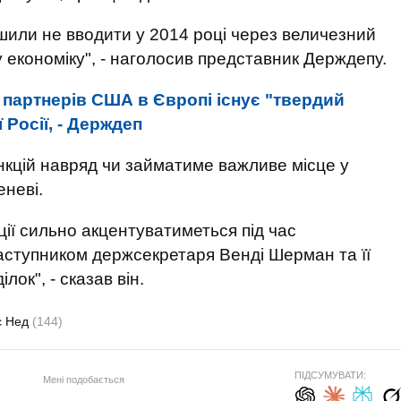
рішили не вводити у 2014 році через величезний
у економіку", - наголосив представник Держдепу.
 партнерів США в Європі існує "твердий
 Росії, - Держдеп
нкцій навряд чи займатиме важливе місце у
неві.
ції сильно акцентуватиметься під час
аступником держсекретаря Венді Шерман та її
ок", - сказав він.
с Нед
(144)
ПІДСУМУВАТИ:
Мені подобається