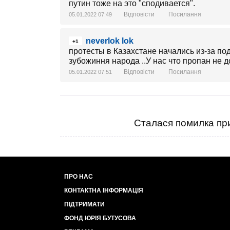
путин тоже на это "сподивается".
Відповісти
Посилання
05.01.2022 07:49
neverlok lok
+1
протесты в Казахстане начались из-за п
зубожиння народа ..У нас что пропан не 
Відповісти
Посилання
05.01.2022 07:51
Сталася помилка при
ПРО НАС
КОНТАКТНА ІНФОРМАЦІЯ
ПІДТРИМАТИ
ФОНД ЮРІЯ БУТУСОВА