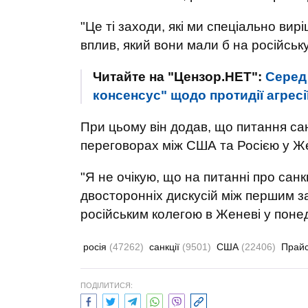
"Це ті заходи, які ми спеціально ви
вплив, який вони мали б на російськ
Читайте на "Цензор.НЕТ":
Серед
консенсус" щодо протидії агресії
При цьому він додав, що питання са
переговорах між США та Росією у Же
"Я не очікую, що на питанні про санк
двосторонніх дискусій між першим з
російським колегою в Женеві у понеділ
росія
(47262)
санкції
(9501)
США
(22406)
Прай
ПОДІЛИТИСЯ: