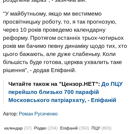
"У майбутньому, якщо ми вестимемо
просвітницьку роботу, то, я так прогнозую,
через 10 років проведемо календарну
реформу. Протягом останніх трьох-чотирьох
років ми бачимо певну динаміку щодо тих, хто
цього бажають, але дуже слабеньку. Коли
більшість буде готова, церква ухвалить таке
рішення", - додав Епіфаній.
Читайте також на "Цензор.НЕТ":
До ПЦУ
перейшло близько 700 парафій
Московського патріархату, - Епіфаній
Автор:
Роман Русиченко
календар
(37)
Різдво
(234)
Епіфаній
(350)
ПЦУ
(803)