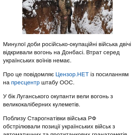
Минулої доби російсько-окупаційні війська двічі
відкривали вогонь на Донбасі. Втрат серед
українських воїнів немає.
Про це повідомляє
Цензор.НЕТ
із посиланням
на
пресцентр
штабу ООС.
У бік Луганського окупанти вели вогонь з
великокаліберних кулеметів.
Поблизу Старогнатівки війська РФ
обстрілювали позиції українських військ з
автоматичних та протитанкових гранатометів,