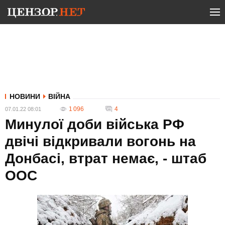
НОВИНИ
ВІЙНА
1 096
4
07.01.22 08:01
Минулої доби війська РФ
двічі відкривали вогонь на
Донбасі, втрат немає, - штаб
ООС