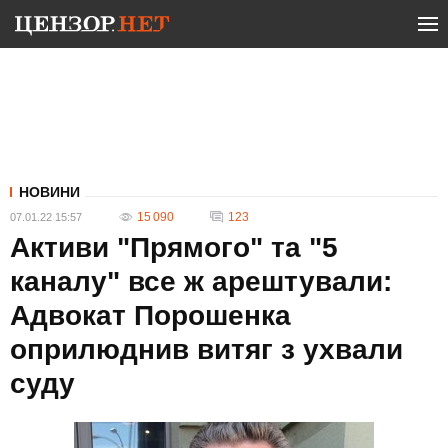
НОВИНИ
15 090
123
07.01.22 15:57
Активи "Прямого" та "5
каналу" все ж арештували:
Адвокат Порошенка
оприлюднив витяг з ухвали
суду