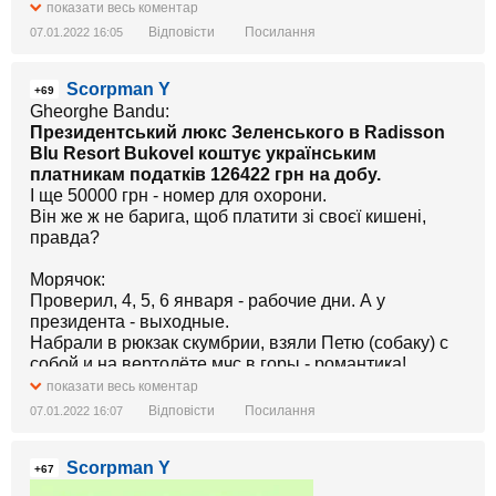
показати весь коментар
Муля Слобожанска:
Відповісти
Посилання
07.01.2022 16:05
"Я-ваш вирок" набуває конкретного змісту. Усі
олігархи при Зеленському стали багатшими. Всі
Scorpman Y
держкомпанії - біднішими.
+69
Gheorghe Bandu:
Президентський люкс Зеленського в Radisson
Blu Resort Bukovel коштує українським
платникам податків 126422 грн на добу.
І ще 50000 грн - номер для охорони.
Він же ж не барига, щоб платити зі своєї кишені,
правда?
Морячок:
Проверил, 4, 5, 6 января - рабочие дни. А у
президента - выходные.
Набрали в рюкзак скумбрии, взяли Петю (собаку) с
собой и на вертолёте мчс в горы - романтика!
показати весь коментар
Залишки коштів на єдиному казначейському рахунку
Відповісти
Посилання
07.01.2022 16:07
на початок 2022 року знизилися до неповних 16
млрд грн, зменшившись за місяць на більше ніж
Scorpman Y
половину.
+67