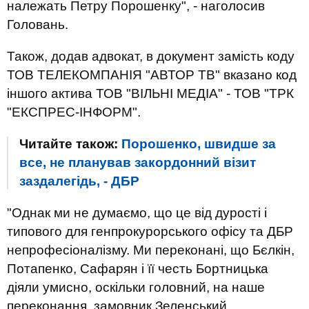
належать Петру Порошенку", - наголосив
Головань.
Також, додав адвокат, в документ замість коду
ТОВ ТЕЛЕКОМПАНІЯ "АВТОР ТВ" вказано код
іншого актива ТОВ "ВІЛЬНІ МЕДІА" - ТОВ "ТРК
"ЕКСПРЕС-ІНФОРМ".
Читайте також:
Порошенко, швидше за
все, не планував закордонний візит
заздалегідь, - ДБР
"Однак ми не думаємо, що це від дурості і
типового для генпрокурорського офісу та ДБР
непрофесіоналізму. Ми переконані, що Бєлкін,
Потапенко, Сафарян і її честь Бортницька
діяли умисно, оскільки головний, на наше
переконання, замовник Зеленський