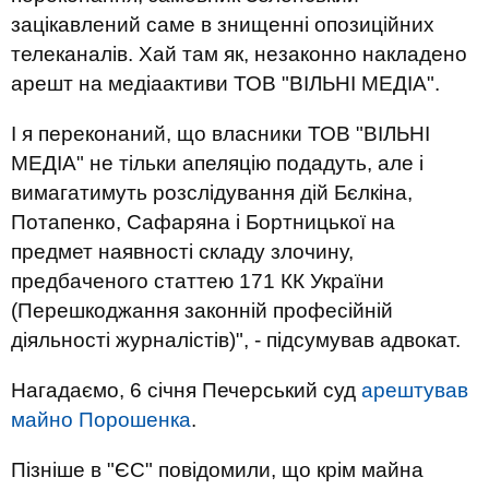
зацікавлений саме в знищенні опозиційних
телеканалів. Хай там як, незаконно накладено
арешт на медіаактиви ТОВ "ВІЛЬНІ МЕДІА".
І я переконаний, що власники ТОВ "ВІЛЬНІ
МЕДІА" не тільки апеляцію подадуть, але і
вимагатимуть розслідування дій Бєлкіна,
Потапенко, Сафаряна і Бортницької на
предмет наявності складу злочину,
предбаченого статтею 171 КК України
(Перешкоджання законній професійній
діяльності журналістів)", - підсумував адвокат.
Нагадаємо, 6 січня Печерський суд
арештував
майно Порошенка
.
Пізніше в "ЄС" повідомили, що крім майна