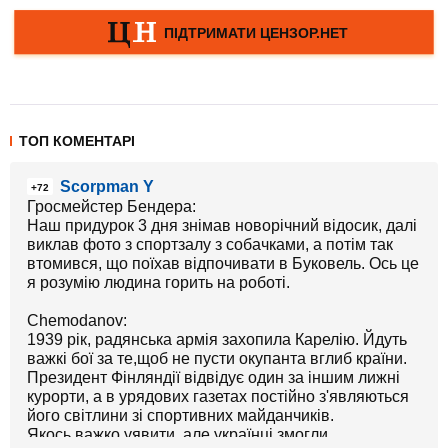
ТОП КОМЕНТАРІ
Scorpman Y
+72
Гросмейстер Бендера:
Наш придурок 3 дня знімав новорічний відосик, далі
виклав фото з спортзалу з собачками, а потім так
втомився, що поїхав відпочивати в Буковель. Ось це
я розумію людина горить на роботі.
Chemodanov:
1939 рік, радянська армія захопила Карелію. Йдуть
важкі бої за те,щоб не пусти окупанта вглиб країни.
Президент Фінляндії відвідує один за іншим лижні
курорти, а в урядових газетах постійно з'являються
його світлини зі спортивних майданчиків.
Якось важко уявити, але українці змогли.