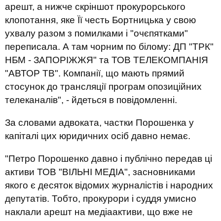
арешт, а нижче скріншот прокурорського
клопотання, яке Її честь Бортницька у свою
ухвалу разом з помилками і "очєпятками"
переписала. А там чорним по білому: ДП "ТРК"
НБМ - ЗАПОРІЖЖЯ" та ТОВ ТЕЛЕКОМПАНІЯ
"АВТОР ТВ". Компанії, що мають прямий
стосунок до трансляції програм опозиційних
телеканалів", - йдеться в повідомленні.
За словами адвоката, частки Порошенка у
капіталі цих юридичних осіб давно немає.
"Петро Порошенко давно і публічно передав ці
активи ТОВ "ВІЛЬНІ МЕДІА", засновниками
якого є десяток відомих журналістів і народних
депутатів. Тобто, прокурори і суддя умисно
наклали арешт на медіаактиви, що вже не