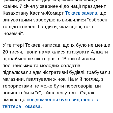
країни. 7 січня у зверненні до нації президент
Казахстану Касим-Жомарт
Токаєв заявив
, що
винуватцями заворушень виявилися "озброєні
та підготовлені бандити, як місцеві, так і
іноземні".
У твіттері Токаєв написав, що їх було не менше
20 тисяч, і вони намагалися атакувати Алмати
щонайменше шість разів. "Вони вбивали
поліцейських та молодих солдатів,
підпалювали адміністративні будівлі, грабували
магазини, ґвалтували жінок. На мій погляд, з
терористами не може бути переговорів, ми
повинні вбити їх", - йшлося у твіті. Однак
пізніше це
повідомлення було видалено із
твіттера Токаєва
.