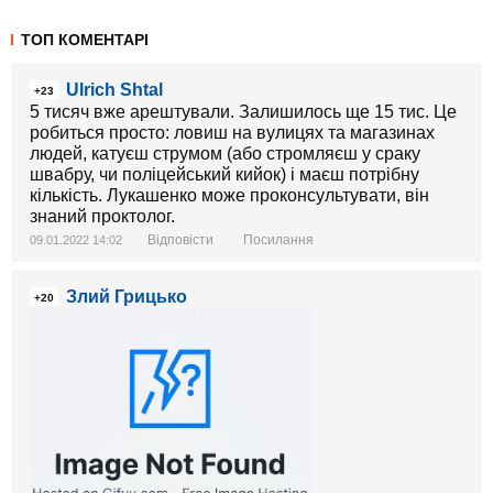
ТОП КОМЕНТАРІ
Ulrich Shtal
+23
5 тисяч вже арештували. Залишилось ще 15 тис. Це
робиться просто: ловиш на вулицях та магазинах
людей, катуєш струмом (або стромляєш у сраку
швабру, чи поліцейський кийок) і маєш потрібну
кількість. Лукашенко може проконсультувати, він
знаний проктолог.
Відповісти
Посилання
09.01.2022 14:02
Злий Грицько
+20