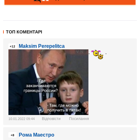
ТОП КОМЕНТАРІ
Maksim Perepelitca
+12
.
.
Відповісти
Посилання
10.01.2022 09:44
Рома Маестро
+8