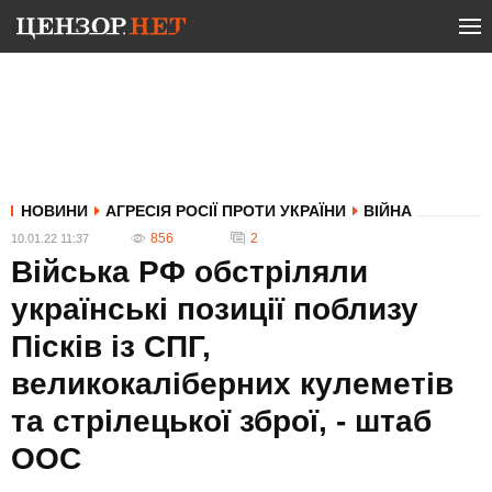
НОВИНИ
АГРЕСІЯ РОСІЇ ПРОТИ УКРАЇНИ
ВІЙНА
856
2
10.01.22 11:37
Війська РФ обстріляли
українські позиції поблизу
Пісків із СПГ,
великокаліберних кулеметів
та стрілецької зброї, - штаб
ООС