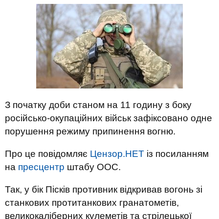
З початку доби станом на 11 годину з боку
російсько-окупаційних військ зафіксовано одне
порушення режиму припинення вогню.
Про це повідомляє
Цензор.НЕТ
із посиланням
на
пресцентр
штабу ООС.
Так, у бік Пісків противник відкривав вогонь зі
станкових протитанкових гранатометів,
великокаліберних кулеметів та стрілецької