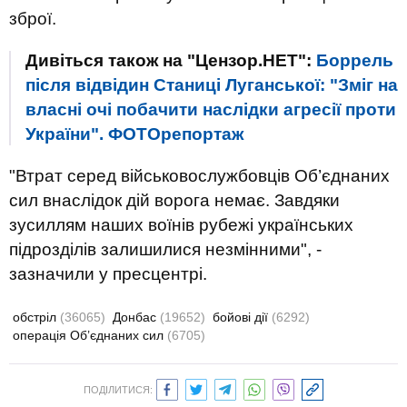
зброї.
Дивіться також на "Цензор.НЕТ":
Боррель
після відвідин Станиці Луганської: "Зміг на
власні очі побачити наслідки агресії проти
України". ФОТОрепортаж
"Втрат серед військовослужбовців Об’єднаних
сил внаслідок дій ворога немає. Завдяки
зусиллям наших воїнів рубежі українських
підрозділів залишилися незмінними", -
зазначили у пресцентрі.
обстріл
(36065)
Донбас
(19652)
бойові дії
(6292)
операція Об’єднаних сил
(6705)
ПОДІЛИТИСЯ: