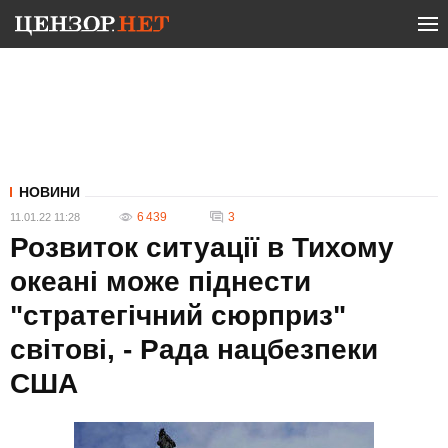
НОВИНИ
6 439
3
11.01.22 11:28
Розвиток ситуації в Тихому
океані може піднести
"стратегічний сюрприз"
світові, - Рада нацбезпеки
США