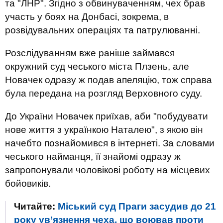
та "ЛНР". Згідно з обвинуваченням, чех брав
участь у боях на Донбасі, зокрема, в
розвідувальних операціях та патрулюванні.
Розслідуванням вже раніше займався
окружний суд чеського міста Плзень, але
Новачек одразу ж подав апеляцію, тож справа
була передана на розгляд Верховного суду.
До України Новачек приїхав, аби "побудувати
нове життя з українкою Наталею", з якою він
начебто познайомився в інтернеті. За словами
чеського найманця, її знайомі одразу ж
запропонували чоловікові роботу на місцевих
бойовиків.
Читайте:
Міський суд Праги засудив до 21
року ув’язнення чеха, що воював проти