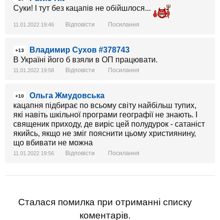
Суки! І тут без кацапів не обійшлося...
Відповісти
Посилання
11.01.2022 19:46
Владимир Сухов #378743
+13
В Україні його б взяли в ОП працювати.
Відповісти
Посилання
11.01.2022 19:58
Ольга Жмудовська
+10
кацапня підбирає по всьому світу найбільш тупих,
які навіть шкільної програми географії не знають. І
священик приходу, де виріс цей полудурок - сатаніст
якийсь, якщо не зміг пояснити цьому християнину,
що вбивати не можна
Відповісти
Посилання
11.01.2022 19:56
Сталася помилка при отриманні списку
коментарів.