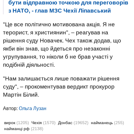
бути відправною точкою для переговорів
з НАТО, - глав МЗС Чехії Ліпавський
"Це все політично мотивована акція. Я не
терорист, я християнин", – реагував на
рішення суду Новачек. Чех також додав, що
якби він знав, що йдеться про незаконні
угрупування, то ніколи б не брав участі у
подібній діяльності.
"Нам залишається лише поважати рішення
суду", – прокоментував вердикт прокурор
Мартін Білий.
Автор:
Ольга Лузан
вирок
(1205)
Чехія
(1570)
Донбас
(19652)
найманець
(255)
найманці рф
(2138)