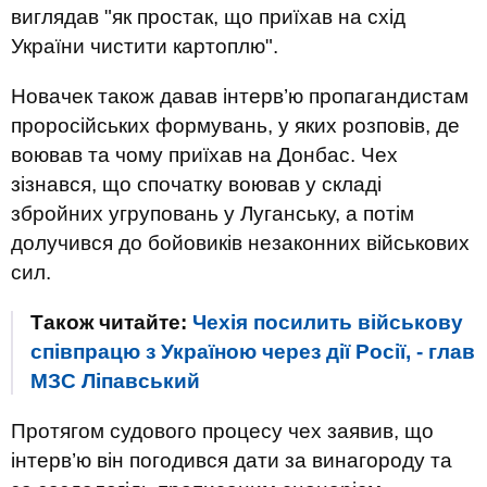
виглядав "як простак, що приїхав на схід
України чистити картоплю".
Новачек також давав інтерв’ю пропагандистам
проросійських формувань, у яких розповів, де
воював та чому приїхав на Донбас. Чех
зізнався, що спочатку воював у складі
збройних угруповань у Луганську, а потім
долучився до бойовиків незаконних військових
сил.
Також читайте:
Чехія посилить військову
співпрацю з Україною через дії Росії, - глав
МЗС Ліпавський
Протягом судового процесу чех заявив, що
інтерв’ю він погодився дати за винагороду та